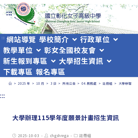
跳
:::
轉
至
主
網站導覽
學校簡介
行政單位
:::
教學單位
彰女全國校友會
要
新生報到專區
大學招生資訊
內
下載專區
報名專區
容
>
2025 年
>
10 月
>
3 日
>
所有公告
>
04.教務處
>
註冊組
>
大學辦理11
:::
大學辦理115學年度願景計畫招生資訊
Post
Post
Post
2025-10-03
chgshrega
註冊組