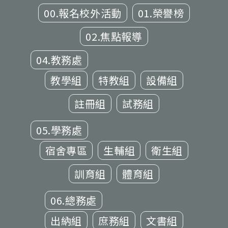
00.報名校外活動
01.榮譽榜
02.焦點報導
04.教務處
教學組
特教組
設備組
註冊組
試務組
05.學務處
宿舍專區
生輔組
衛生組
訓育組
體育組
06.總務處
出納組
庶務組
文書組