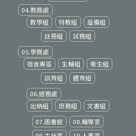
04.教務處
教學組
特教組
設備組
註冊組
試務組
05.學務處
宿舍專區
生輔組
衛生組
訓育組
體育組
06.總務處
出納組
庶務組
文書組
07.圖書館
08.輔導室
09.主計室
10.人事室