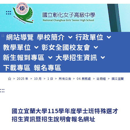
跳
:::
轉
至
主
網站導覽
學校簡介
行政單位
:::
教學單位
彰女全國校友會
要
新生報到專區
大學招生資訊
內
下載專區
報名專區
容
>
2025 年
>
10 月
>
1 日
>
所有公告
>
04.教務處
>
註冊組
>
國立宜蘭大學
:::
國立宜蘭大學115學年度學士班特殊選才
招生資訊暨招生說明會報名網址