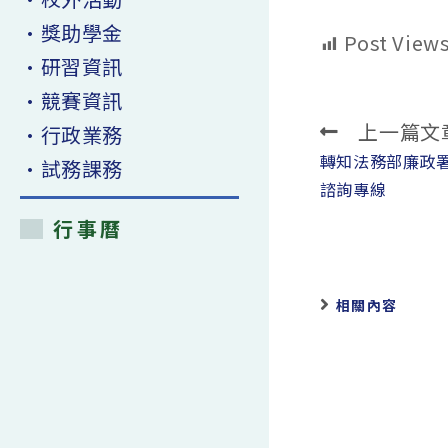
•獎助學金
Post Views
•研習資訊
•競賽資訊
上一篇文
•行政業務
Read
more
轉知法務部廉政
•試務課務
articles
諮詢專線
行事曆
相關內容