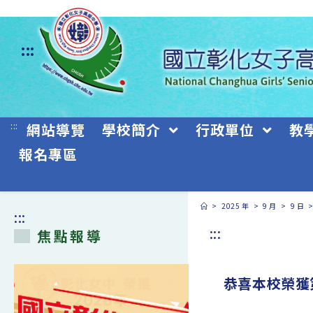
跳
轉
:::
至
主
要
:::
網站導覽
學校簡介
行政單位
教
內
報名專區
容
>
2025 年
>
9 月
>
9 日
:::
:::
焦點報導
恭喜本校榮獲