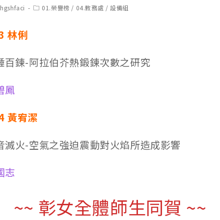
t
Post
chgshfaci
01.榮譽榜
/
04.教務處
/
設備組
hor:
category:
3 林俐
千錘百鍊-阿拉伯芥熱鍛鍊次數之研究
碧鳳
14 黃宥潔
 聲音滅火-空氣之強迫震動對火焰所造成影響
國志
~~ 彰女全體師生同賀 ~~