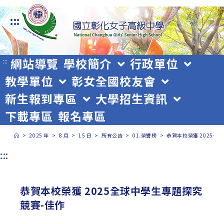
跳
:::
轉
至
主
網站導覽
學校簡介
行政單位
:::
教學單位
彰女全國校友會
要
新生報到專區
大學招生資訊
內
下載專區
報名專區
容
>
2025 年
>
8 月
>
15 日
>
所有公告
>
01.榮譽榜
>
恭賀本校榮獲 2025全
:::
恭賀本校榮獲 2025全球中學生專題探究
競賽-佳作