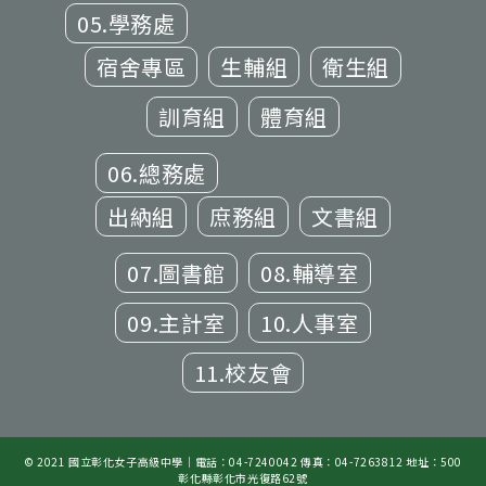
05.學務處
宿舍專區
生輔組
衛生組
訓育組
體育組
06.總務處
出納組
庶務組
文書組
07.圖書館
08.輔導室
09.主計室
10.人事室
11.校友會
© 2021 國立彰化女子高級中學｜電話：04-7240042 傳真：04-7263812 地址：500
彰化縣彰化市光復路62號