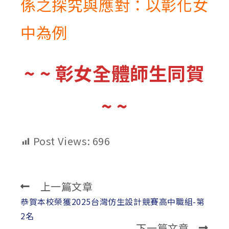
係之探究與應對：以彰化女
中為例
~ ~ 彰女全體師生同賀
~ ~
Post Views:
696
上一篇文章
Read
more
恭賀本校榮獲2025台灣仿生設計競賽高中職組-第
articles
2名
下一篇文章