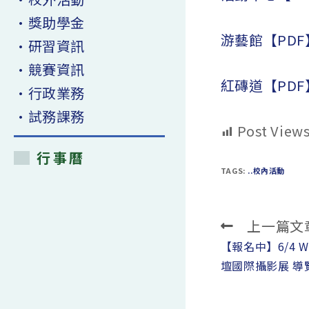
•獎助學金
游藝館【PDF
•研習資訊
•競賽資訊
紅磚道【PDF
•行政業務
•試務課務
Post Views
行事曆
TAGS:
..校內活動
上一篇文
Read
more
【報名中】6/4 Wo
articles
壇國際攝影展 導