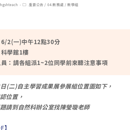
t
Post
chgshteach
.重要公告
/
04.教務處
/
教學組
hor:
category:
6/2(一)中午12點30分
：科學館1樓
人員：請各組派1~2位同學前來聽注意事項
月3日(二)自主學習成果展參展組位置圖如下，
認位置，
題請到自然科辦公室找陳瑩璇老師
F】