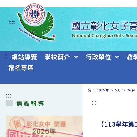
跳
轉
:::
至
主
要
:::
網站導覽
學校簡介
行政單位
教
內
報名專區
容
>
2025 年
>
5 月
>
26 日
:::
:::
焦點報導
【113學年