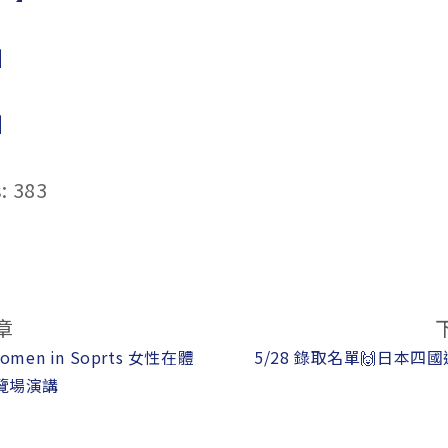
】
】
:
383
章
men in Soprts 女性在體
5/28 錄取名單🙌日本
覽場演講