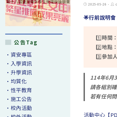
Post
Pos
2025-05-26
published:
aut
🌟行前說明會
1️⃣
時間：
公告Tag
2️⃣
地點
•資安專區
3️⃣
參加
•入學資訊
•升學資訊
114年6
•均質化
請各組別確
•性平教育
若有任何問
•施工公告
•校內活動
活動中心【PD
•校外活動