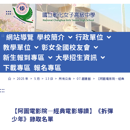
跳
:::
轉
至
主
網站導覽
學校簡介
行政單位
:::
教學單位
彰女全國校友會
要
新生報到專區
大學招生資訊
內
下載專區
報名專區
容
>
2025 年
>
5 月
>
13 日
>
所有公告
>
07.圖書館
>
【阿圖電影院—經典電
:::
【阿圖電影院—經典電影導讀】《拆彈
少年》錄取名單