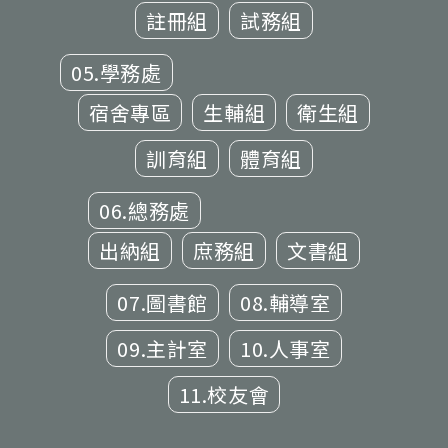
註冊組
試務組
05.學務處
宿舍專區
生輔組
衛生組
訓育組
體育組
06.總務處
出納組
庶務組
文書組
07.圖書館
08.輔導室
09.主計室
10.人事室
11.校友會