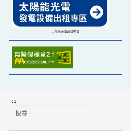
太陽能光電出租專區
:::
搜
尋