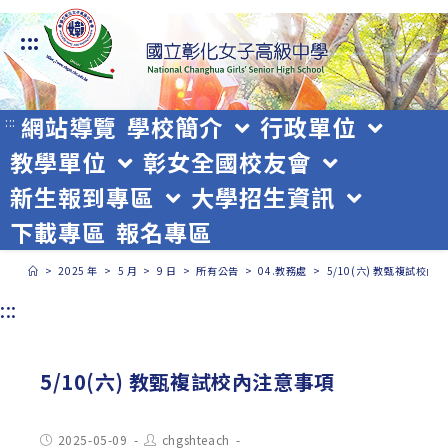
跳
:::
轉
至
主
網站導覽
學校簡介
行政單位
:::
教學單位
彰女全國校友會
要
新生報到專區
大學招生資訊
內
下載專區
報名專區
容
>
2025 年
>
5 月
>
9 日
>
所有公告
>
04.教務處
>
5/10(六) 教甄複試校內
:::
5/10(六) 教甄複試校內注意事項
Post
Post
2025-05-09
chgshteach