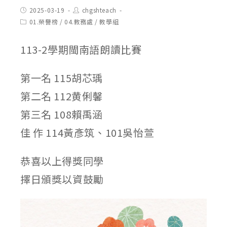
Post
Post
2025-03-19
chgshteach
published:
author:
Post
01.榮譽榜
/
04.教務處
/
教學組
category:
113-2學期閩南語朗讀比賽
第一名 115胡芯瑀
第二名 112黄俐馨
第三名 108賴禹涵
佳 作 114黃彥筑、101吳怡萱
恭喜以上得獎同學
擇日頒獎以資鼓勵