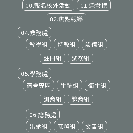
00.報名校外活動
01.榮譽榜
02.焦點報導
04.教務處
教學組
特教組
設備組
註冊組
試務組
05.學務處
宿舍專區
生輔組
衛生組
訓育組
體育組
06.總務處
出納組
庶務組
文書組