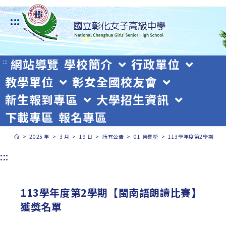
跳
:::
轉
至
主
網站導覽
學校簡介
行政單位
:::
教學單位
彰女全國校友會
要
新生報到專區
大學招生資訊
內
下載專區
報名專區
容
>
2025 年
>
3 月
>
19 日
>
所有公告
>
01.榮譽榜
>
113學年度第2學期【
:::
113學年度第2學期【閩南語朗讀比賽】
獲獎名單