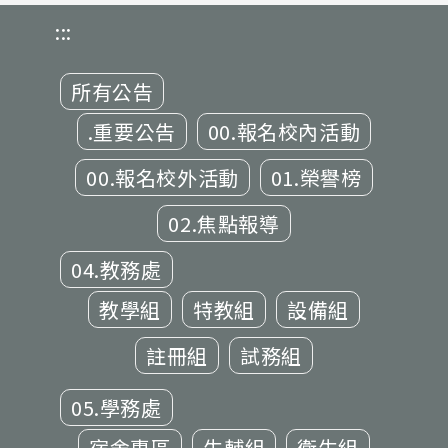
:::
所有公告
.重要公告
00.報名校內活動
00.報名校外活動
01.榮譽榜
02.焦點報導
04.教務處
教學組
特教組
設備組
註冊組
試務組
05.學務處
宿舍專區
生輔組
衛生組