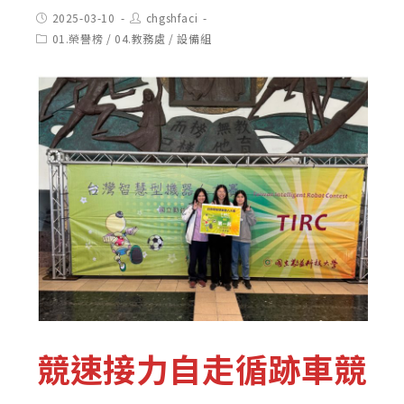
Post
Post
2025-03-10
chgshfaci
published:
author:
Post
01.榮譽榜
/
04.教務處
/
設備組
category:
競速接力自走循跡車競