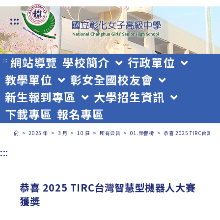
跳
:::
轉
至
主
網站導覽
學校簡介
行政單位
:::
教學單位
彰女全國校友會
要
新生報到專區
大學招生資訊
內
下載專區
報名專區
容
>
2025 年
>
3 月
>
10 日
>
所有公告
>
01.榮譽榜
>
恭喜 2025 TIRC台
:::
恭喜 2025 TIRC台灣智慧型機器人大賽
獲獎