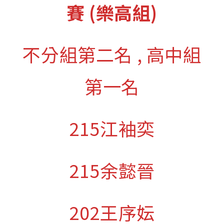
賽 (樂高組)
不分組第二名 , 高中組
第一名
215江袖奕
215余懿晉
202王序妘