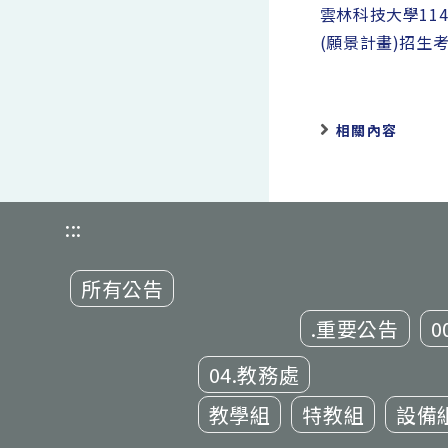
more
雲林科技大學11
articles
(願景計畫)招生
相關內容
:::
所有公告
.重要公告
0
04.教務處
教學組
特教組
設備