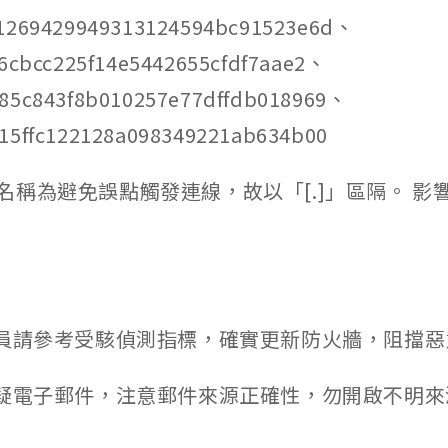
d1269429949313124594bc91523e6d、
f6cbcc225f14e5442655cfdf7aae2、
85c843f8b010257e77dffdb018969、
15ffc122128a098349221ab634b00
稱為避免誤點觸發連線，故以「[.]」區隔。 影響
人員請參考受駭偵測指標，確實更新防火牆，阻擋
可疑電子郵件，注意郵件來源正確性，勿開啟不明