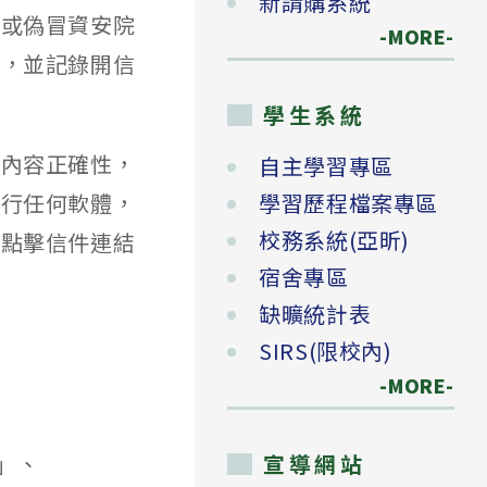
新請購系統
警或偽冒資安院
-MORE-
檔，並記錄開信
學生系統
與內容正確性，
自主學習專區
執行任何軟體，
學習歷程檔案專區
校務系統(亞昕)
勿點擊信件連結
宿舍專區
缺曠統計表
SIRS(限校內)
-MORE-
t」、
宣導網站