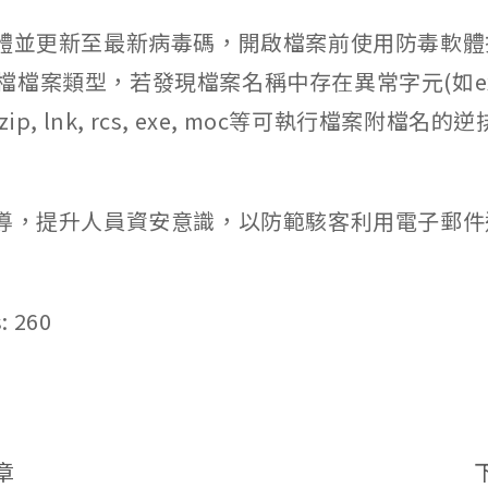
軟體並更新至最新病毒碼，開啟檔案前使用防毒軟
檔案類型，若發現檔案名稱中存在異常字元(如exe.
pdf.zip, lnk, rcs, exe, moc等可執行檔案附檔
宣導，提升人員資安意識，以防範駭客利用電子郵
:
260
章