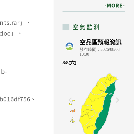
-MORE-
ts.rar」、
空氣監測
.doc」、
mb-
b016df756、