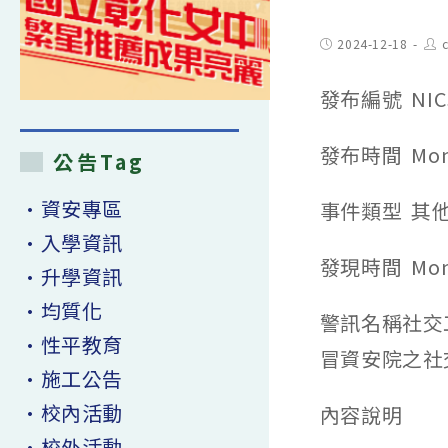
Post
Pos
2024-12-18
published:
aut
發布編號 NICS-
發布時間 Mon De
公告Tag
•資安專區
事件類型 其
•入學資訊
發現時間 Mon De
•升學資訊
•均質化
警訊名稱社交
•性平教育
冒資安院之社
•施工公告
•校內活動
內容說明
•校外活動