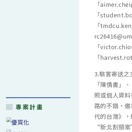
「aimer.che
「student.b
「tmdcu.ken
rc26416@um
「victor.ch
「harvest.r
3.駭客寄送
「陳情書」、
照或個人資料
路的不錯，邀
專案計畫
代的台灣》，
“新北割頸案