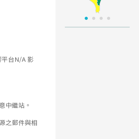
平台N/A 影
惡意中繼站。
來源之郵件與相