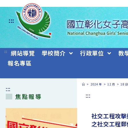
跳
轉
:::
至
主
要
:::
網站導覽
學校簡介
行政單位
教
內
報名專區
容
>
2024 年
>
12 月
>
18 
:::
:::
焦點報導
社交工程攻擊
之社交工程郵