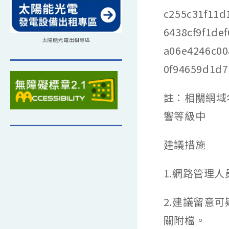
c255c31f11
6438cf9f1de
太陽能光電出租專區
a06e4246c00
0f94659d1d7
註：相關網域名
響等級中
建議措施
1.網路管理
2.建議留意
關附檔。