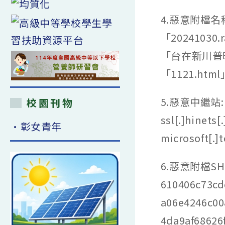
4.惡意附檔名稱：
「20241030
「台在新川普時代
「1121.ht
5.惡意中繼站:165
校園刊物
ssl[.]hinet
•彰女青年
microsoft[.]
6.惡意附檔SHA1
610406c73c
a06e4246c00
4da9af68626