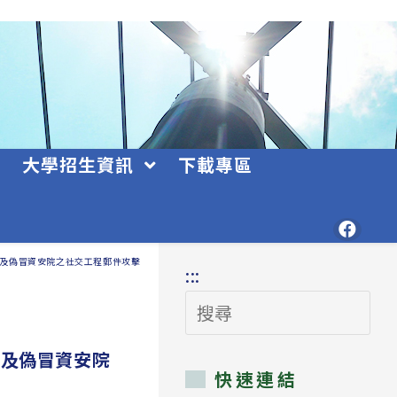
大學招生資訊
下載專區
及偽冒資安院之社交工程郵件攻擊
:::
搜
尋
以及偽冒資安院
快速連結