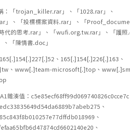
「trojan_killer.rar」、「1028.rar」、
.rar」、「投標標案資料.rar」、「Proof_documen
的思考.rar」、「wufi.org.tw.rar」、「護照
ml」、「陳情書.doc」
[.]154[.]227[.]52、165[.]154[.]226[.]163、
s[.]tw、www[.]team-microsoft[.]top、www[.]s
top
雜湊值：c5e85ecf68ff99d069740826c0cce7c
dedc33835649d54da6889b7abeb275、
85c843f8b010257e77dffdb018969、
fefaa65bfb6d47874cd6602140e20、