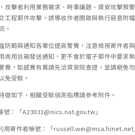
，攻擊者利用業務需求、時事議題、資安攻擊預
交工程郵件攻擊，誘導收件者開啟與執行惡意附
訊。
強防範與通知各單位提高警覺，注意檢視寄件者
用商用信箱發送通知，更不會於電子郵件中要求
警覺，如感覺有異請先洽資安院查證，並請避免
以免受駭。
特徵如下，相關受駭偵測指標請參考附件。
：「A23031@nics.nat.gov.tw」
用寄件者帳號：「russell.wei@msa.hinet.ne