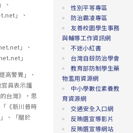
t」、
性別平等專區
et.net」、
防治霸凌專區
友善校園學生事務
、
與輔導工作資訊網
net.net」、
不迷小紅書
net.net」
台灣自殺防治學會
教育部防制學生藥
請提高警覺」、
物濫用資源網
地官員表示護
中小學數位素養教
代的台灣》，思
育資源網
、「《新川普時
交通安全入口網
》」、「關於
反賄選宣導影片
反賄選宣導網站