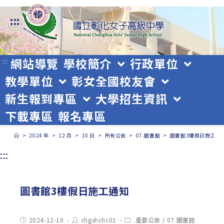
跳
:::
轉
至
主
網站導覽
學校簡介
行政單位
:::
教學單位
彰女全國校友會
要
新生報到專區
大學招生資訊
內
下載專區
報名專區
容
>
2024 年
>
12 月
>
10 日
>
所有公告
>
07.圖書館
>
圖書館3樓假日施工通
:::
圖書館3樓假日施工通知
Post
Post
Post
2024-12-10
chgshchc01
.重要公告
/
07.圖書館