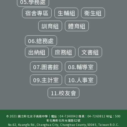
05.學務處
宿舍專區
生輔組
衛生組
訓育組
體育組
06.總務處
出納組
庶務組
文書組
07.圖書館
08.輔導室
09.主計室
10.人事室
11.校友會
© 2021 國立彰化女子高級中學｜電話：04-7240042 傳真：04-7263812 地址：500
彰化縣彰化市光復路62號
No.62, Kuangfu Rd.,Changhua City, Changhua County,50045, Taiwan R.O.C.