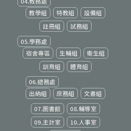
04.教務處
教學組
特教組
設備組
註冊組
試務組
05.學務處
宿舍專區
生輔組
衛生組
訓育組
體育組
06.總務處
出納組
庶務組
文書組
07.圖書館
08.輔導室
09.主計室
10.人事室