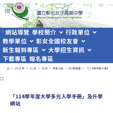
跳
:::
轉
至
主
網站導覽
學校簡介
行政單位
:::
教學單位
彰女全國校友會
要
新生報到專區
大學招生資訊
內
下載專區
報名專區
容
>
2024 年
>
11 月
>
26 日
>
所有公告
>
04.教務處
>
「114學年度大學多
:::
「114學年度大學多元入學手冊」及升學
網站