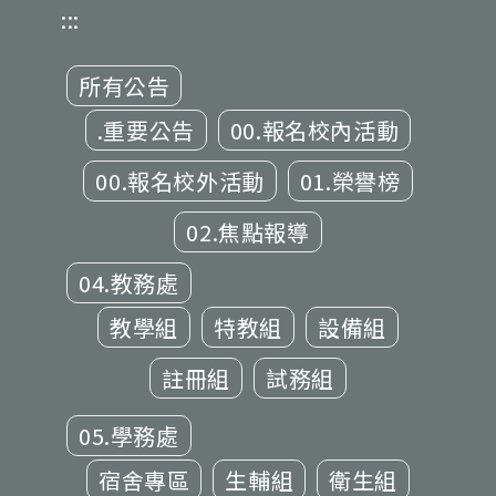
:::
所有公告
.重要公告
00.報名校內活動
00.報名校外活動
01.榮譽榜
02.焦點報導
04.教務處
教學組
特教組
設備組
註冊組
試務組
05.學務處
宿舍專區
生輔組
衛生組