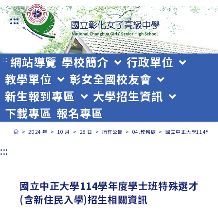
跳
:::
轉
至
主
網站導覽
學校簡介
行政單位
:::
教學單位
彰女全國校友會
要
新生報到專區
大學招生資訊
內
下載專區
報名專區
容
>
2024 年
>
10 月
>
28 日
>
所有公告
>
04.教務處
>
國立中正大學114學
:::
國立中正大學114學年度學士班特殊選才
(含新住民入學)招生相關資訊