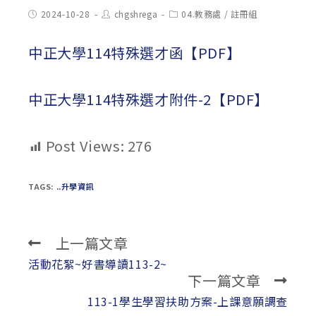
Post
Post
Post
2024-10-28
chgshrega
04.教務處
/
註冊組
published:
author:
category:
中正大學114特殊選才函【PDF】
中正大學114特殊選才附件-2【PDF】
Post Views:
276
TAGS:
..升學資訊
上一篇文章
Read
more
活動花絮~好書導讀113-2~
下一篇文章
articles
113-1學生學習扶助方案-上課意願調查