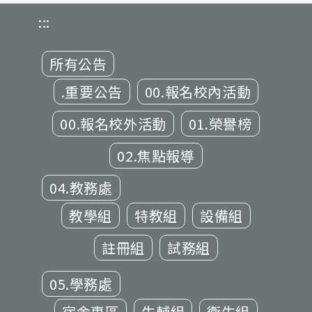
:::
所有公告
.重要公告
00.報名校內活動
00.報名校外活動
01.榮譽榜
02.焦點報導
04.教務處
教學組
特教組
設備組
註冊組
試務組
05.學務處
宿舍專區
生輔組
衛生組