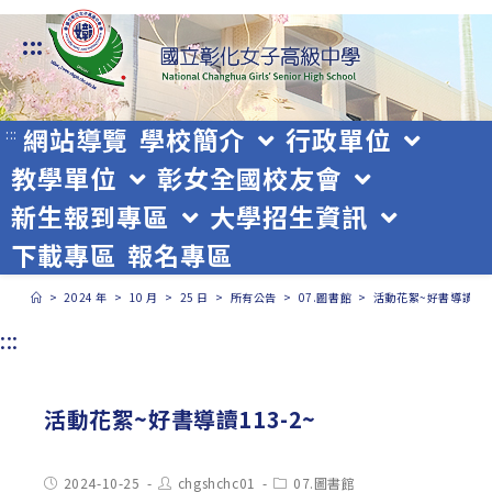
跳
:::
轉
至
主
網站導覽
學校簡介
行政單位
:::
教學單位
彰女全國校友會
要
新生報到專區
大學招生資訊
內
下載專區
報名專區
容
>
2024 年
>
10 月
>
25 日
>
所有公告
>
07.圖書館
>
活動花絮~好書導讀113
:::
活動花絮~好書導讀113-2~
Post
Post
Post
2024-10-25
chgshchc01
07.圖書館