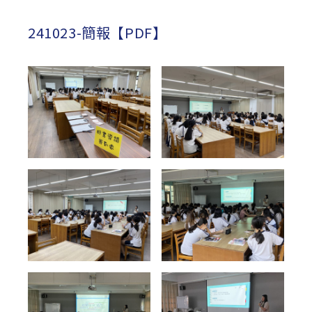
published:
author:
category:
241023-簡報【PDF】