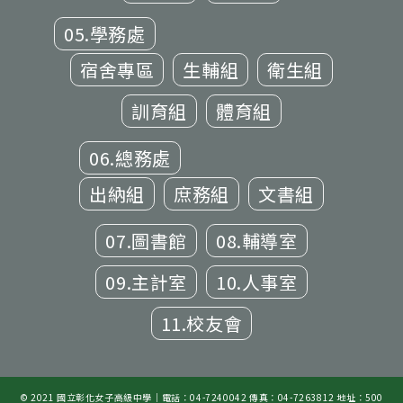
05.學務處
宿舍專區
生輔組
衛生組
訓育組
體育組
06.總務處
出納組
庶務組
文書組
07.圖書館
08.輔導室
09.主計室
10.人事室
11.校友會
© 2021 國立彰化女子高級中學｜電話：04-7240042 傳真：04-7263812 地址：500