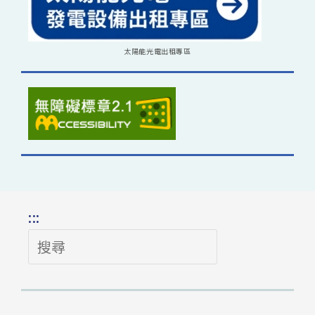
太陽能光電出租專區
:::
搜
尋