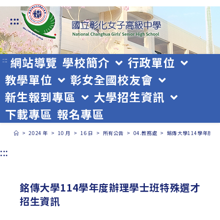
跳
:::
轉
至
主
網站導覽
學校簡介
行政單位
:::
教學單位
彰女全國校友會
要
新生報到專區
大學招生資訊
內
下載專區
報名專區
容
>
2024 年
>
10 月
>
16 日
>
所有公告
>
04.教務處
>
銘傳大學114學年度
:::
銘傳大學114學年度辦理學士班特殊選才
招生資訊