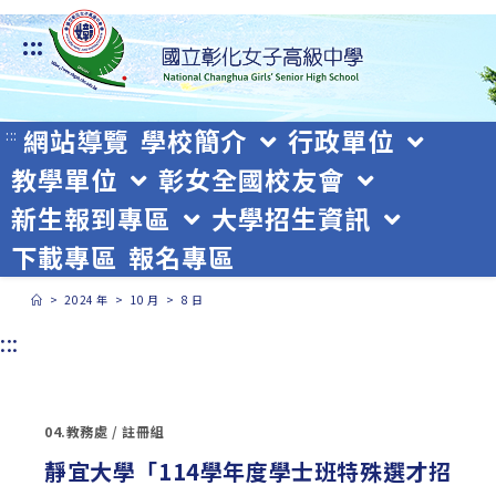
跳
:::
轉
至
主
網站導覽
學校簡介
行政單位
:::
教學單位
彰女全國校友會
要
新生報到專區
大學招生資訊
內
下載專區
報名專區
容
>
2024 年
>
10 月
>
8 日
:::
04.教務處
/
註冊組
靜宜大學「114學年度學士班特殊選才招