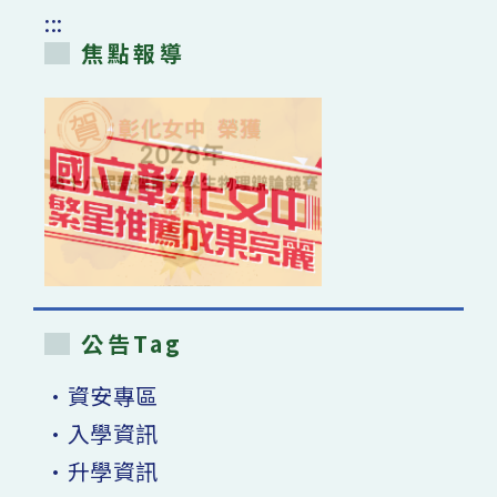
學
:::
114
學
焦點報導
年
度
特
殊
選
才
資
訊〉
中
公告Tag
•資安專區
•入學資訊
•升學資訊