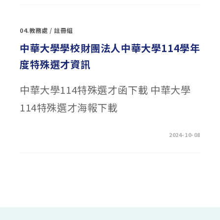
大
學
學
校
04.教務處
/
註冊組
財
團
法
中華大學學校財團法人中華大學114學年
人
淡
度特殊選才資訊
江
大
學
114
中華大學114特殊選才函下載 中華大學
學
年
度
114特殊選才海報下載
學
士
班
特
殊
在
留言功能已關閉
2024-10-08
選
〈中
才
華
招
大
生
學
訊
學
息〉
校
中
財
團
法
人
中
華
大