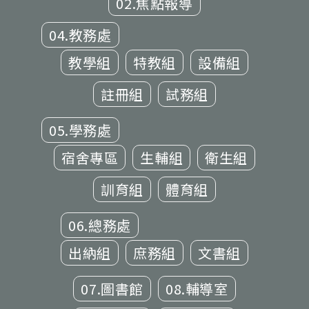
02.焦點報導
04.教務處
教學組
特教組
設備組
註冊組
試務組
05.學務處
宿舍專區
生輔組
衛生組
訓育組
體育組
06.總務處
出納組
庶務組
文書組
07.圖書館
08.輔導室