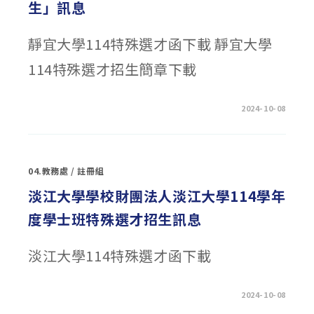
生」訊息
靜宜大學114特殊選才函下載 靜宜大學
114特殊選才招生簡章下載
在
留言功能已關閉
2024-10-08
〈靜
宜
大
學
「114
學
04.教務處
/
註冊組
年
度
學
淡江大學學校財團法人淡江大學114學年
士
班
度學士班特殊選才招生訊息
特
殊
選
才
淡江大學114特殊選才函下載
招
生」
訊
息〉
中
在
留言功能已關閉
2024-10-08
〈淡
江