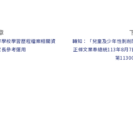
章
等學校學習歷程檔案相關資
轉知：「兒童及少年性剝削
家長參考運用
正條文業奉總統113年8月
第1130