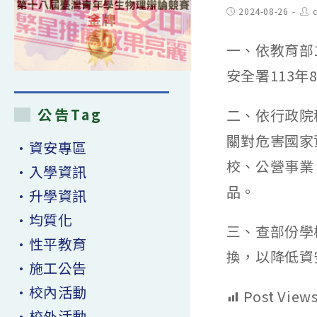
Post
Pos
2024-08-26
published:
aut
一、依教育部1
安全署113年
公告Tag
二、依行政院秘
關對危害國家
•資安專區
校、公營事業
•入學資訊
品。
•升學資訊
•均質化
三、查部份學校
•性平教育
換，以降低資
•施工公告
•校內活動
Post Views
•校外活動