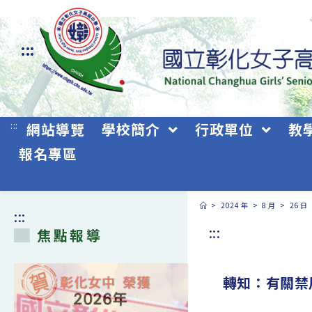
跳
轉
:::
至
主
要
:::
網站導覽
學校簡介
行政單位
教
內
報名專區
容
>
2024 年
>
8 月
>
26 日
:::
:::
焦點報導
轉知：有關禁用