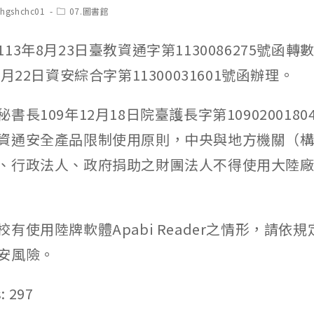
t
Post
chgshchc01
07.圖書館
hor:
category:
13年8月23日臺教資通字第1130086275號函
8月22日資安綜合字第11300031601號函辦理。
書長109年12月18日院臺護長字第109020018
資通安全產品限制使用原則，中央與地方機關（
、行政法人、政府捐助之財團法人不得使用大陸
有使用陸牌軟體Apabi Reader之情形，請依
安風險。
:
297