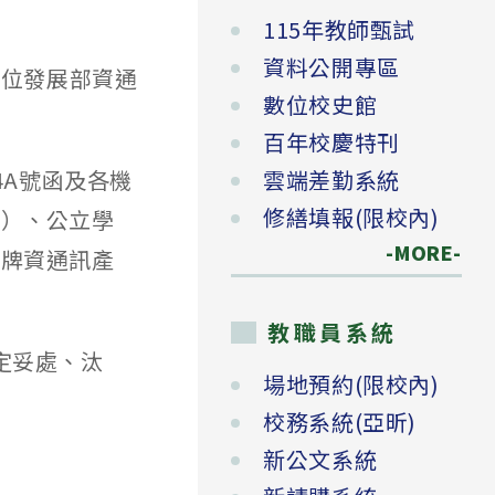
115年教師甄試
資料公開專區
轉數位發展部資通
數位校史館
百年校慶特刊
04A號函及各機
雲端差勤系統
修繕填報(限校內)
構）、公立學
-MORE-
廠牌資通訊產
教職員系統
規定妥處、汰
場地預約(限校內)
校務系統(亞昕)
新公文系統