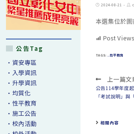
Post
Pos
2024-08-21
c
published:
aut
本選集位於圖
Post Views
公告Tag
TAGS:
..性平教育
•資安專區
•入學資訊
上一篇文
Read
•升學資訊
more
公告114學年度
•均質化
articles
「考試說明」與
•性平教育
•施工公告
•校內活動
相關內容
•校外活動