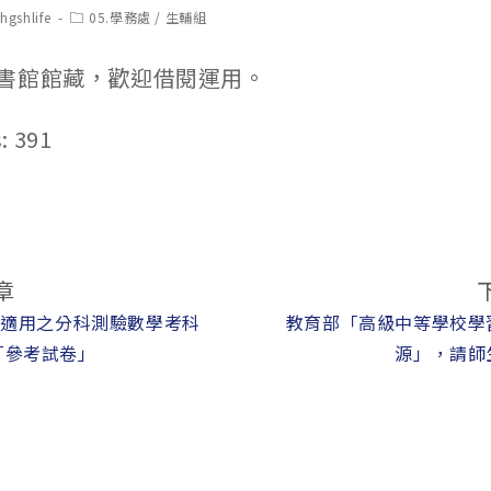
t
Post
hgshlife
05.學務處
/
生輔組
hor:
category:
書館館藏，歡迎借閱運用。
:
391
章
起適用之分科測驗數學考科
教育部「高級中等學校學
「參考試卷」
源」，請師