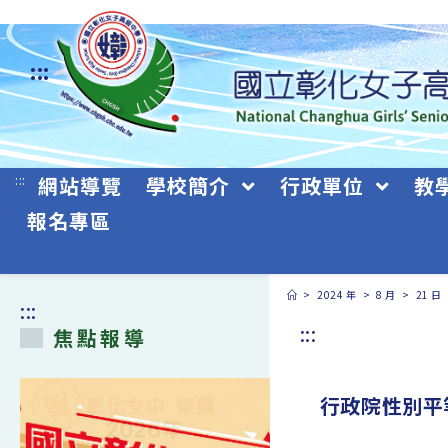
跳
轉
:::
至
主
要
:::
網站導覽
學校簡介
行政單位
教
內
報名專區
容
>
2024 年
>
8 月
>
21 日
:::
:::
焦點報導
行政院性別平