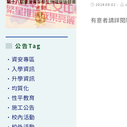
Post
Pos
2024-08-02
published:
aut
有意者請詳閱
公告Tag
•資安專區
•入學資訊
•升學資訊
•均質化
•性平教育
•施工公告
•校內活動
•校外活動