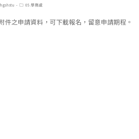
t
Post
chgshstu
05.學務處
hor:
category:
附件之申請資料，可下載報名，留意申請期程。