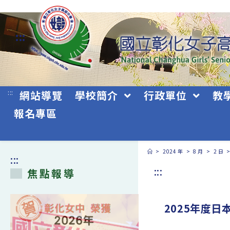
跳
轉
:::
至
主
要
:::
網站導覽
學校簡介
行政單位
教
內
報名專區
容
>
2024 年
>
8 月
>
2 日
:::
:::
焦點報導
2025年度