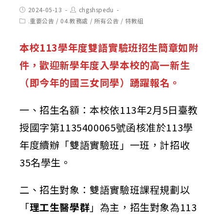
Post
Post
2024-05-13
chgshspedu
published:
author:
Post
.重要公告
/
04.教務處
/
所有公告
/
特教組
category:
本校113學年度雙語實驗班招生簡章如附
件，歡迎新學年度入學本校的高一新生
（即今年的國三女同學）踴躍報名。
一、招生名額：本校依113年2月5日臺教
授國字第1135400065號函核准於113學
年度續辦「雙語實驗班」一班，計招收
35名學生。
二、招生對象：雙語實驗班課程規劃以
「
理工生醫學群
」為主，招生對象為113