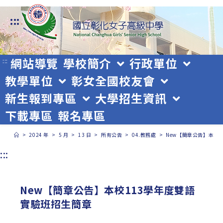
跳
:::
轉
至
主
網站導覽
學校簡介
行政單位
:::
教學單位
彰女全國校友會
要
新生報到專區
大學招生資訊
內
下載專區
報名專區
容
>
2024 年
>
5 月
>
13 日
>
所有公告
>
04.教務處
>
New【簡章公告】本校
:::
New【簡章公告】本校113學年度雙語
實驗班招生簡章