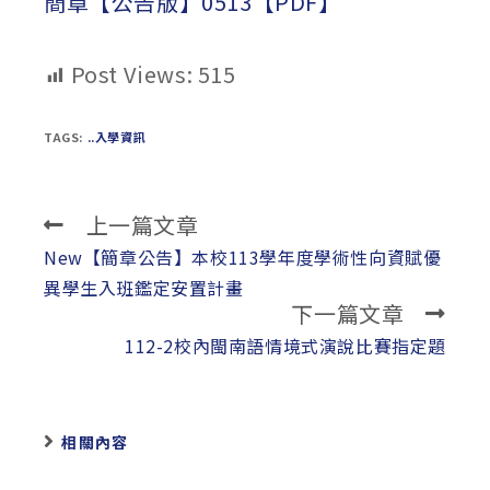
簡章【公告版】0513【PDF】
Post Views:
515
TAGS:
..入學資訊
上一篇文章
Read
more
New【簡章公告】本校113學年度學術性向資賦優
articles
異學生入班鑑定安置計畫
下一篇文章
112-2校內閩南語情境式演說比賽指定題
相關內容