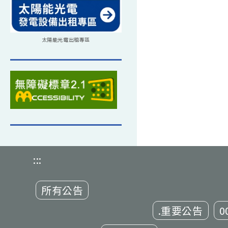
太陽能光電出租專區
:::
所有公告
.重要公告
0