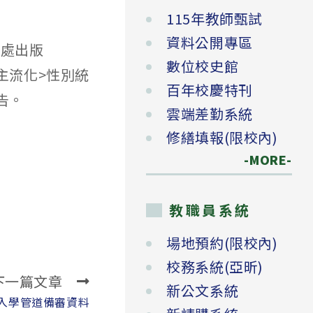
115年教師甄試
資料公開專區
等處出版
數位校史館
主流化>性別統
百年校慶特刊
公告。
雲端差勤系統
修繕填報(限校內)
-MORE-
教職員系統
場地預約(限校內)
校務系統(亞昕)
下一篇文章
新公文系統
各入學管道備審資料