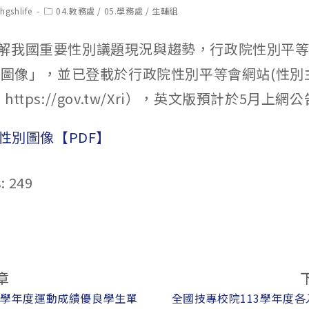
t
Post
hgshlife
04.教務處
/
05.學務處
/
生輔組
hor:
category:
解我國重要性別議題現況與趨勢，行政院性別平
性別圖像」，並已登載於行政院性別平等會網站(性別
ttps://gov.tw/Xri），英文版預計於5月上網
年性別圖像【PDF】
:
249
章
3學年度運動成績優良學生單
全國技專校院113學年度