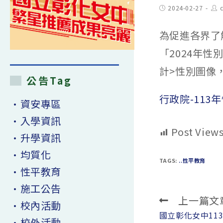
Post
Pos
2024-02-27
c
published:
aut
為促進各界了
「2024年
計>性別圖像，h
公告Tag
行政院-113
•資安專區
•入學資訊
Post Views
•升學資訊
•均質化
TAGS:
..性平教育
•性平教育
•施工公告
上一篇文
Read
•校內活動
more
國立彰化女中11
•校外活動