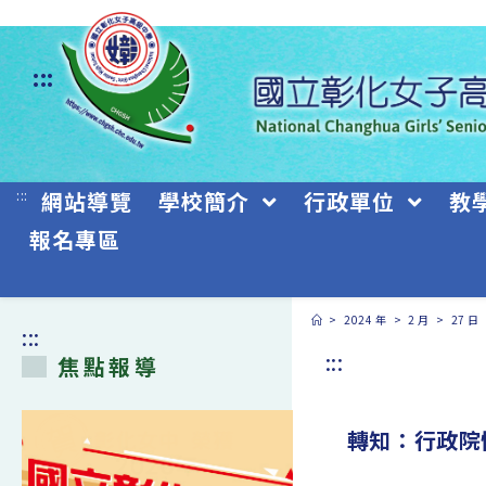
跳
轉
:::
至
主
要
:::
網站導覽
學校簡介
行政單位
教
內
報名專區
容
>
2024 年
>
2 月
>
27 日
:::
:::
焦點報導
轉知：行政院