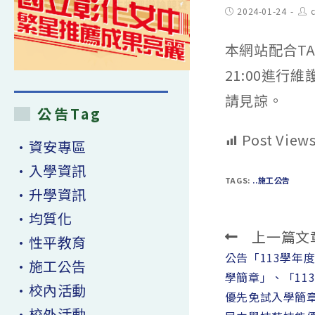
Post
Pos
2024-01-24
published:
aut
本網站配合TAN
21:00進
請見諒。
公告Tag
Post Views
•資安專區
•入學資訊
TAGS:
..施工公告
•升學資訊
•均質化
上一篇文
Read
•性平教育
more
公告「113學年
•施工公告
articles
學簡章」、「11
•校內活動
優先免試入學簡章
•校外活動