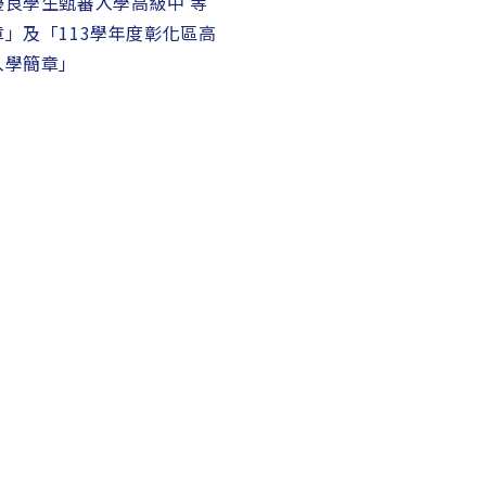
良學生甄審入學高級中 等
」及「113學年度彰化區高
入學簡章」