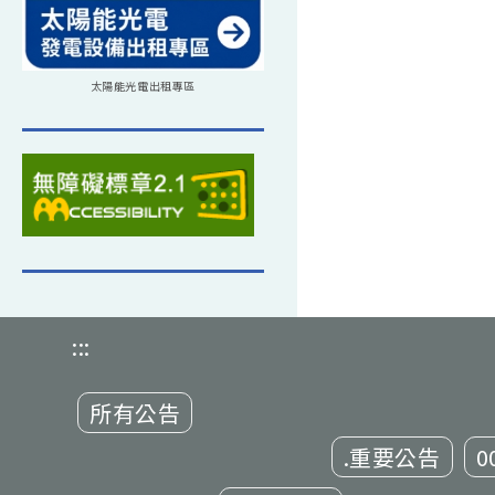
太陽能光電出租專區
:::
所有公告
.重要公告
0