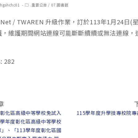
t
Post
chgshchc01
.重要公告
/
07.圖書館
hor:
category:
et / TWAREN 升級作業，訂於113年1月24日(星期
行維護，維護期間網站連線可能斷斷續續或無法連線，
:
282
章
度彰化區高級中等學校免試入
115學年度升學技專校院
3學年度彰化區高級中等學校
」、「113學年度彰化區國