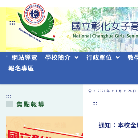
跳
轉
:::
至
主
要
:::
網站導覽
學校簡介
行政單位
教
內
報名專區
容
>
2024 年
>
1 月
>
24 日
:::
:::
焦點報導
通知：本校全