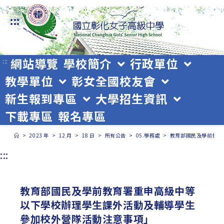
跳
:::
轉
至
主
網站導覽
學校簡介
行政單位
:::
教學單位
彰女全國校友會
要
新生報到專區
大學招生資訊
內
下載專區
報名專區
容
>
2023 年
>
12 月
>
18 日
>
所有公告
>
05.學務處
>
教育部國民及學前教育
:::
教育部國民及學前教育署重申高級中等
以下學校辦理學生課外活動及輔導學生
參加校外營隊活動注意事項」