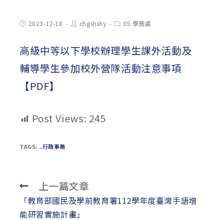
Post
Post
Post
2023-12-18
chgshshy
05.學務處
published:
author:
category:
高級中等以下學校辦理學生課外活動及
輔導學生參加校外營隊活動注意事項
【PDF】
Post Views:
245
TAGS:
..行政事務
上一篇文章
Read
more
「教育部國民及學前教育署112學年度臺灣手語增
articles
能研習實施計畫」