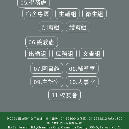
05.學務處
宿舍專區
生輔組
衛生組
訓育組
體育組
06.總務處
出納組
庶務組
文書組
07.圖書館
08.輔導室
09.主計室
10.人事室
11.校友會
© 2021 國立彰化女子高級中學｜電話：04-7240042 傳真：04-7263812 地址：500
彰化縣彰化市光復路62號
No.62, Kuangfu Rd.,Changhua City, Changhua County,50045, Taiwan R.O.C.