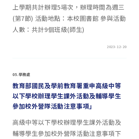
案
上學期共計辦理5場次，辦理時間為週三
調
整
24
(第7節) 活動地點：本校圖書館 參與活動
小
時
人數：共計9個班級(師生)
電
話
投
保
之
在
留言功能已關閉
2023-12-20
服
〈活
務
動
方
花
式〉
絮
中
~112
學
05.學務處
年
度
高
教育部國民及學前教育署重申高級中等
一
圖
以下學校辦理學生課外活動及輔導學生
書
館
導
參加校外營隊活動注意事項」
覽
之
旅
~〉
高級中等以下學校辦理學生課外活動及
中
輔導學生參加校外營隊活動注意事項下