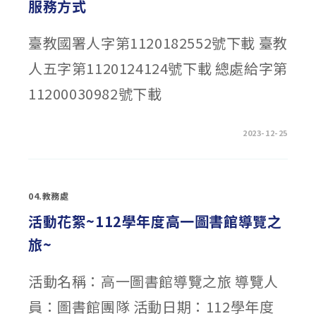
服務方式
臺教國署人字第1120182552號下載 臺教
人五字第1120124124號下載 總處給字第
11200030982號下載
在
留言功能已關閉
2023-12-25
〈轉
知-112
年
至
115
年
04.教務處
全
國
公
活動花絮~112學年度高一圖書館導覽之
教
員
旅~
工
旅
遊
平
活動名稱：高一圖書館導覽之旅 導覽人
安
卡
優
員：圖書館團隊 活動日期：112學年度
惠
方