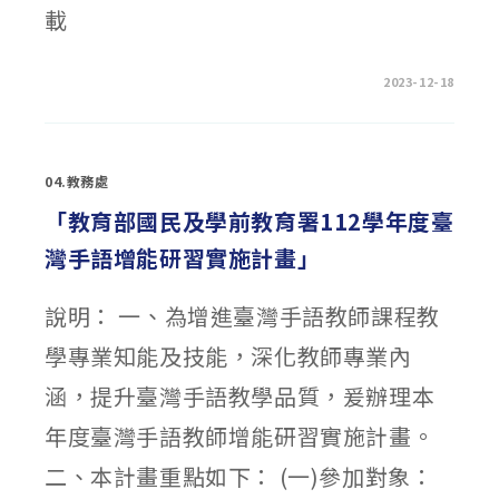
載
在
留言功能已關閉
2023-12-18
〈教
育
部
國
民
及
04.教務處
學
前
教
「教育部國民及學前教育署112學年度臺
育
署
灣手語增能研習實施計畫」
重
申
高
級
說明： 一、為增進臺灣手語教師課程教
中
等
以
學專業知能及技能，深化教師專業內
下
學
校
涵，提升臺灣手語教學品質，爰辦理本
辦
理
學
年度臺灣手語教師增能研習實施計畫。
生
課
二、本計畫重點如下： (一)參加對象：
外
活