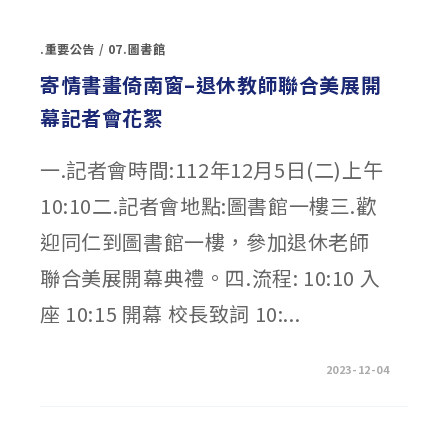
度
大
學
.重要公告
/
07.圖書館
繁
星
推
寄情書畫倚南窗–退休教師聯合美展開
薦
入
幕記者會花絮
學
校
內
推
一.記者會時間:112年12月5日(二)上午
薦
辦
法〉
10:10二.記者會地點:圖書館一樓三.歡
中
迎同仁到圖書館一樓，參加退休老師
聯合美展開幕典禮。四.流程: 10:10 入
座 10:15 開幕 校長致詞 10:...
在
留言功能已關閉
2023-12-04
〈寄
情
書
畫
倚
南