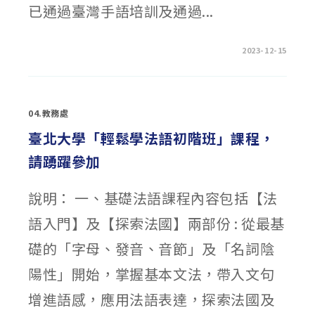
動
已通過臺灣手語培訓及通過...
及
輔
導
學
生
在
留言功能已關閉
2023-12-15
參
〈「教
加
育
校
部
外
國
營
民
隊
及
活
04.教務處
學
動
前
注
教
臺北大學「輕鬆學法語初階班」課程，
意
育
事
署
項」〉
請踴躍參加
112
中
學
年
度
說明： 一、基礎法語課程內容包括【法
臺
灣
手
語入門】及【探索法國】兩部份 : 從最基
語
增
能
礎的「字母、發音、音節」及「名詞陰
研
習
實
陽性」開始，掌握基本文法，帶入文句
施
計
增進語感，應用法語表達，探索法國及
畫」〉
中