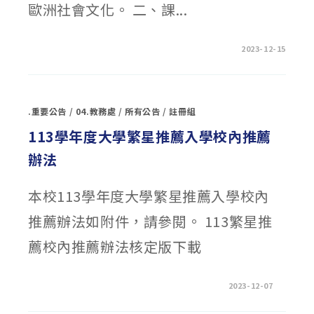
歐洲社會文化。 二、課...
在
留言功能已關閉
2023-12-15
〈臺
北
大
學
「輕
鬆
.重要公告
/
04.教務處
/
所有公告
/
註冊組
學
法
語
113學年度大學繁星推薦入學校內推薦
初
階
辦法
班」
課
程，
請
本校113學年度大學繁星推薦入學校內
踴
躍
參
推薦辦法如附件，請參閱。 113繁星推
加〉
中
薦校內推薦辦法核定版下載
在
留言功能已關閉
2023-12-07
〈113
學
年