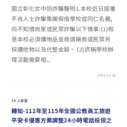
國立彰化女中防詐騙聲明1.本校近日接獲
不肖人士詐騙集團假借學校或同仁名義,
向不知情商家或民眾詐騙以下情事:(1)假
意本校必須購物品並商請廠商或民眾另
採購他物以及代墊金額。 (2)謊稱學校辦
理活動需要相...
在
留言功能已關閉
2023-12-25
〈國
立
彰
化
女
中
10.人事室
防
詐
騙
轉知-112年至115年全國公教員工旅遊
聲
明〉
平安卡優惠方案調整24小時電話投保之
中