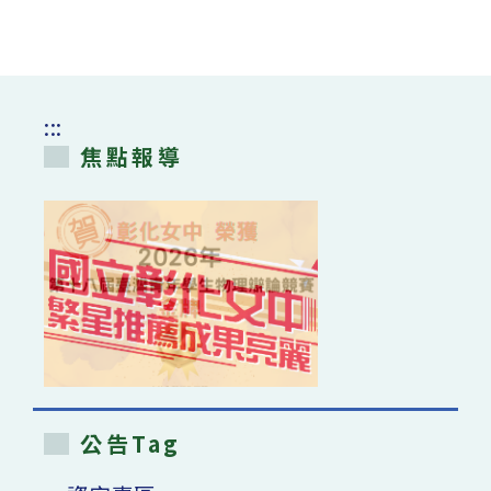
窗
–
退
休
教
師
聯
合
:::
美
展
焦點報導
開
幕
記
者
會
花
絮〉
中
公告Tag