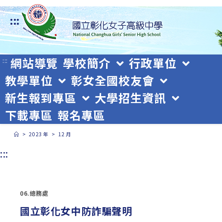
跳
:::
轉
至
主
網站導覽
學校簡介
行政單位
:::
教學單位
彰女全國校友會
要
新生報到專區
大學招生資訊
內
下載專區
報名專區
容
>
2023 年
>
12 月
:::
06.總務處
國立彰化女中防詐騙聲明