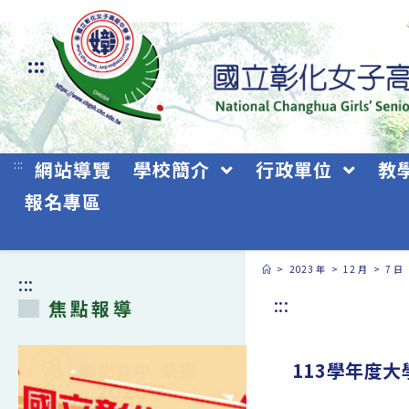
跳
轉
:::
至
主
要
:::
網站導覽
學校簡介
行政單位
教
內
報名專區
容
>
2023 年
>
12 月
>
7 日
:::
:::
焦點報導
113學年度