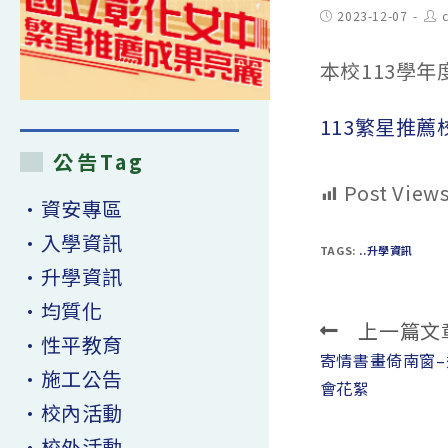
Post
Pos
2023-12-07
published:
aut
本校113學
113繁星推薦
公告Tag
Post Views
•資安專區
•入學資訊
TAGS:
..升學資訊
•升學資訊
•均質化
上一篇文
Read
•性平教育
more
寄情書畫倚南窗
•施工公告
articles
會花絮
•校內活動
•校外活動