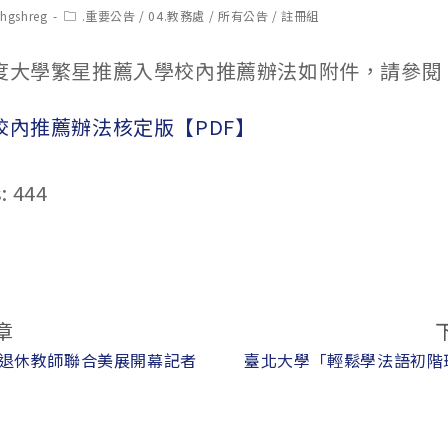
t
Post
chgshreg
.重要公告
/
04.教務處
/
所有公告
/
註冊組
hor:
category:
年度大學繁星推薦入學校內推薦辦法如附件，請參閱
校內推薦辦法核定版【PDF】
:
444
章
–退休教師聯合美展開幕記者
臺北大學「輕鬆學法語初階