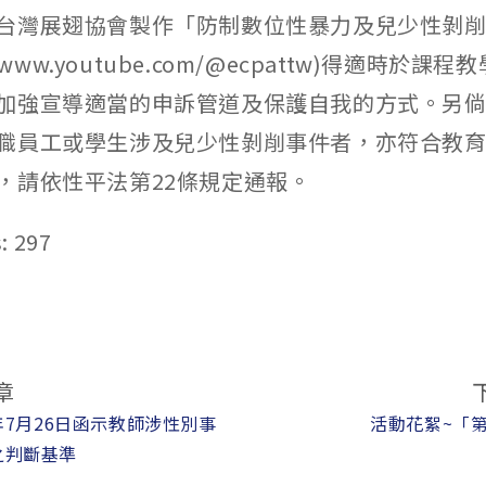
台灣展翅協會製作「防制數位性暴力及兒少性剝
//www.youtube.com/@ecpattw)得適時於課
加強宣導適當的申訴管道及保護自我的方式。另
職員工或學生涉及兒少性剝削事件者，亦符合教育
，請依性平法第22條規定通報。
:
297
章
6年7月26日函示教師涉性別事
活動花絮~「
之判斷基準