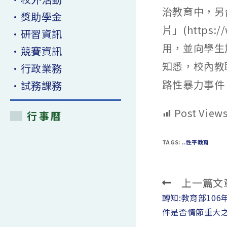
治教育中，另
•獎助學金
片」(https:
•研習資訊
用，並向學生
•競賽資訊
知悉，校內教
•行政業務
路性暴力事件
•試務課務
Post Views
行事曆
TAGS:
..性平教育
上一篇文
Read
more
轉知:教育部10
articles
件是否情節重大