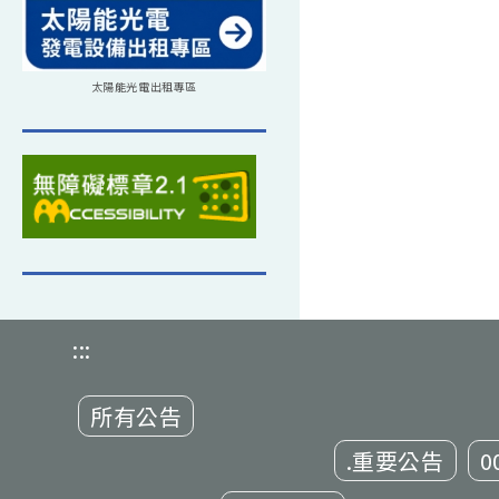
太陽能光電出租專區
:::
所有公告
.重要公告
0