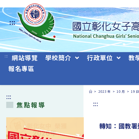
跳
轉
:::
至
主
要
:::
網站導覽
學校簡介
行政單位
教
內
報名專區
容
>
2023 年
>
10 月
>
19 
:::
:::
焦點報導
轉知：國教署