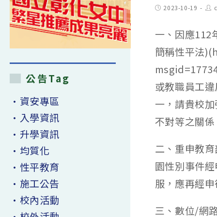
Post
Pos
2023-10-19
c
published:
aut
一、因應11
簡稱性平法)(http
msgid=1
公告Tag
或教職員工違
•資安專區
一，請貴校加
•入學資訊
不對等之關係
•升學資訊
二、重申教育部
•均質化
園性別事件經
•性平教育
•施工公告
服，應再經申
•校內活動
三、數位/網
•校外活動