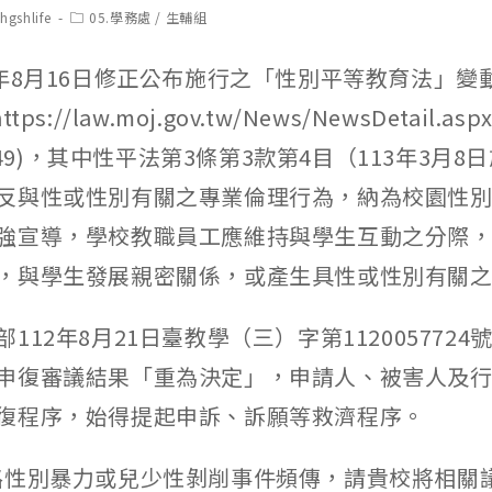
t
Post
hgshlife
05.學務處
/
生輔組
hor:
category:
2年8月16日修正公布施行之「性別平等教育法」變
s://law.moj.gov.tw/News/NewsDetail.aspx
77349)，其中性平法第3條第3款第4目（113年3月
反與性或性別有關之專業倫理行為，納為校園性
強宣導，學校教職員工應維持與學生互動之分際
，與學生發展親密關係，或產生具性或性別有關
112年8月21日臺教學（三）字第112005772
申復審議結果「重為決定」，申請人、被害人及
復程序，始得提起申訴、訴願等救濟程序。
路性別暴力或兒少性剝削事件頻傳，請貴校將相關