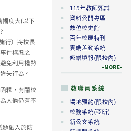
115年教師甄試
資料公開專區
動幅度大(以下
數位校史館
?
百年校慶特刊
8日施行）將校長
雲端差勤系統
別事件樣態之
修繕填報(限校內)
，避免利用權勢
-MORE-
之違失行為。
教職員系統
4號函釋，有關校
行為人倘仍有不
場地預約(限校內)
校務系統(亞昕)
新公文系統
議題融入於防