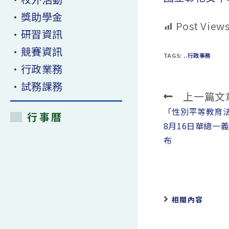
•獎助學金
Post Views
•研習資訊
•競賽資訊
TAGS:
..行政事務
•行政業務
•試務課務
上一篇文
Read
more
「性別平等教育法
行事曆
articles
8月16日華總一義字
布
相關內容