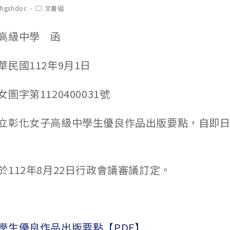
t
Post
chgshdoc
文書組
hor:
category:
高級中學 函
民國112年9月1日
圖字第1120400031號
立彰化女子高級中學生優良作品出版要點，自即
於112年8月22日行政會議審議訂定。
學生優良作品出版要點【PDF】