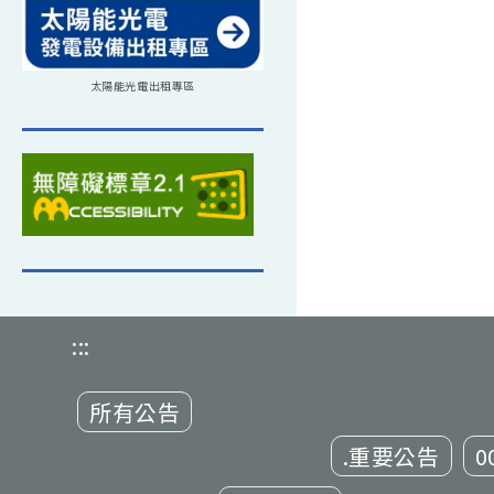
太陽能光電出租專區
:::
所有公告
.重要公告
0