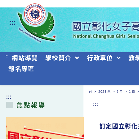
跳
轉
:::
至
主
要
:::
網站導覽
學校簡介
行政單位
教
內
報名專區
容
>
2023 年
>
9 月
>
1 日
:::
:::
焦點報導
訂定國立彰化