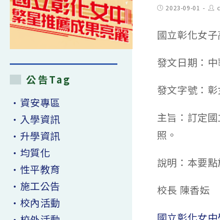
Post
Pos
2023-09-01
published:
aut
國立彰化女子
發文日期：中華
公告Tag
發文字號：彰女
•資安專區
主旨：訂定國
•入學資訊
照。
•升學資訊
•均質化
說明：本要點
•性平教育
•施工公告
校長 陳香妘
•校內活動
國立彰化女中
•校外活動