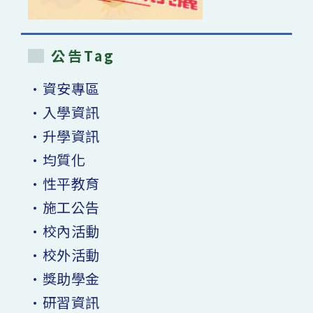
學
習
挑
戰
與
公告Tag
應
變】」〉
中
•資安專區
•入學資訊
•升學資訊
•均質化
•性平教育
•施工公告
•校內活動
•校外活動
•獎助學金
•研習資訊