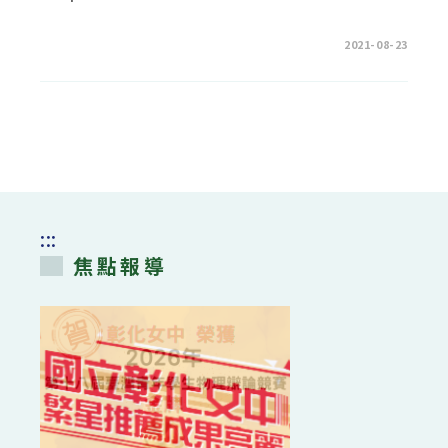
在
留言功能已關閉
2021-08-23
〈「第
十
三
屆
北
區
服
務
學
習
跨
校
聯
盟
:::
服
務
焦點報導
學
習
學
術
研
討
會-
【甦：
COVID-
19
防
疫
之
服
務