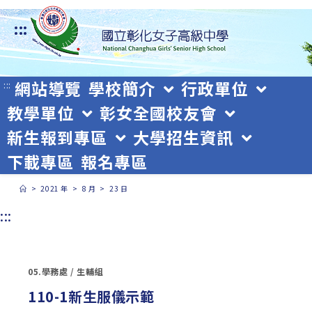
跳
:::
轉
至
主
網站導覽
學校簡介
行政單位
:::
教學單位
彰女全國校友會
要
新生報到專區
大學招生資訊
內
下載專區
報名專區
容
>
2021 年
>
8 月
>
23 日
:::
05.學務處
/
生輔組
110-1新生服儀示範