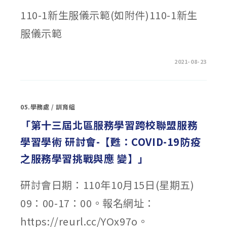
110-1新生服儀示範(如附件)110-1新生
服儀示範
在
留言功能已關閉
2021-08-23
〈110-
1
新
生
服
儀
05.學務處
/
訓育組
示
範〉
中
「第十三屆北區服務學習跨校聯盟服務
學習學術 研討會-【甦：COVID-19防疫
之服務學習挑戰與應 變】」
研討會日期：110年10月15日(星期五)
09：00-17：00。報名網址：
https://reurl.cc/YOx97o。