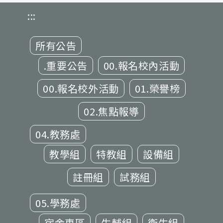
:::
所有公告
.重要公告
00.報名校內活動
00.報名校外活動
01.榮譽榜
02.焦點報導
04.教務處
教學組
特教組
設備組
註冊組
試務組
05.學務處
宿舍專區
生輔組
衛生組