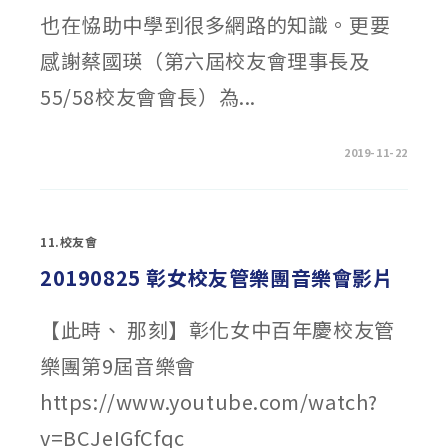
及
教
也在恊助中學到很多網路的知識。更要
育
精
感謝蔡國瑛（第六屆校友會理事長及
神》〉
中
55/58校友會會長）為...
在
留言功能已關閉
2019-11-22
〈校
友
會
網
站
網
11.校友會
頁
漸
具
20190825 彰女校友管樂團音樂會影片
規
模，
需
要
【此時、 那刻】彰化女中百年慶校友管
大
家
樂團第9屆音樂會
的
合
作，
https://www.youtube.com/watch?
讓
它
的
v=BCJeIGfCfqc
內