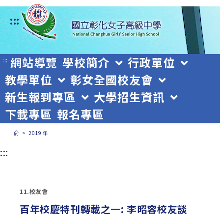
跳
:::
轉
至
主
網站導覽
學校簡介
行政單位
:::
教學單位
彰女全國校友會
要
新生報到專區
大學招生資訊
內
下載專區
報名專區
容
>
2019 年
:::
11.校友會
百年校慶特刊轉載之一: 李昭容校友談