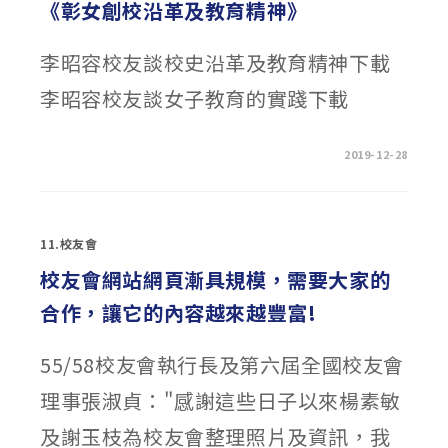
《彰女創校沿革及教育精神》
李昭容校友談校史沿革及教育精神下載
李昭容校友談女子教育的實踐下載
在
留言功能已關閉
2019-12-28
〈百
年
校
慶
特
刊
11.校友會
轉
載
之
校友會網站網頁漸具規模，需要大家的
一:
李
合作，讓它的內容越來越豐富!
昭
容
校
友
55/58校友會執行長及第六屆全國校友會
談
《彰
女
理事張淑貞："感謝這些日子以來楊素敏
創
校
沿
及謝玉枝為校友會整理照片及資訊，我
革