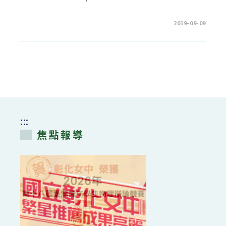
容
越
來
越
在
留言功能已關閉
2019-09-09
豐
〈20190825
富!〉
彰
中
女
校
友
管
樂
團
音
樂
會
影
片〉
中
:::
焦點報導