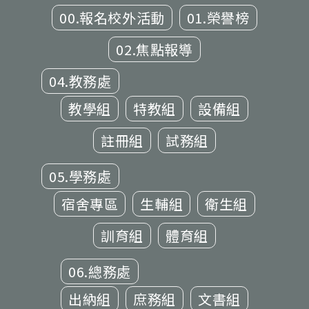
00.報名校外活動
01.榮譽榜
02.焦點報導
04.教務處
教學組
特教組
設備組
註冊組
試務組
05.學務處
宿舍專區
生輔組
衛生組
訓育組
體育組
06.總務處
出納組
庶務組
文書組