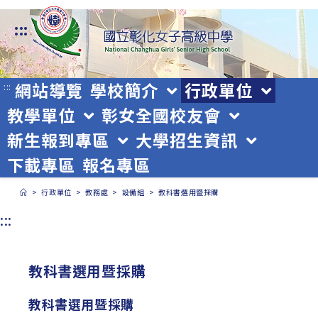
跳
:::
轉
至
主
網站導覽
學校簡介
行政單位
:::
教學單位
彰女全國校友會
要
新生報到專區
大學招生資訊
內
下載專區
報名專區
容
>
行政單位
>
教務處
>
設備組
>
教科書選用暨採購
:::
教科書選用暨採購
教科書選用暨採購