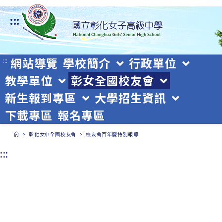
跳
:::
轉
至
主
網站導覽
學校簡介
行政單位
:::
教學單位
彰女全國校友會
要
新生報到專區
大學招生資訊
內
下載專區
報名專區
容
>
彰化女中全國校友會
>
校友會百年慶特別報導
:::