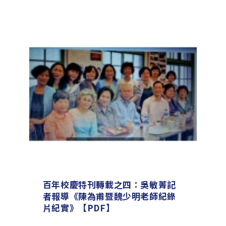
百年校慶特刊轉載之四：吳敏菁記
者報導《陳為甫暨魏少明老師紀錄
片紀實》【PDF】