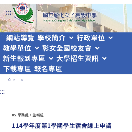
跳
:::
轉
至
主
網站導覽
學校簡介
行政單位
:::
教學單位
彰女全國校友會
要
新生報到專區
大學招生資訊
內
下載專區
報名專區
容
>
114-1
:::
05.學務處
/
生輔組
114學年度第1學期學生宿舍線上申請