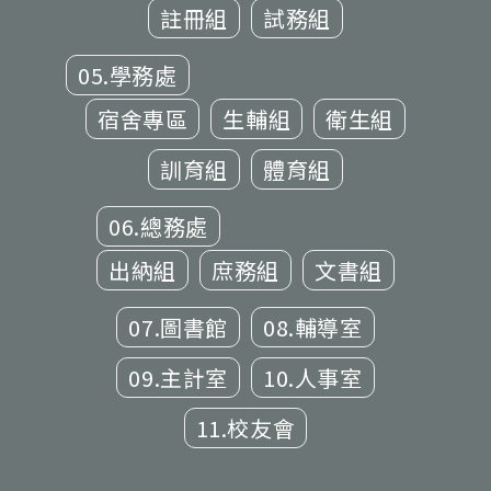
註冊組
試務組
05.學務處
宿舍專區
生輔組
衛生組
訓育組
體育組
06.總務處
出納組
庶務組
文書組
07.圖書館
08.輔導室
09.主計室
10.人事室
11.校友會