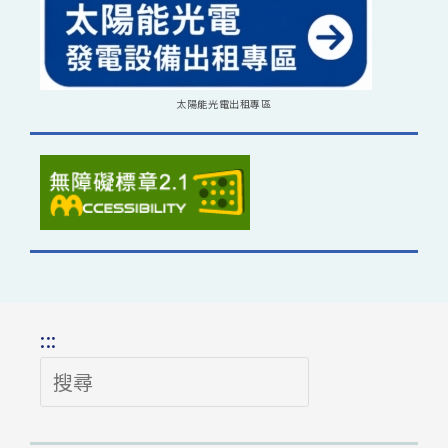
太陽能光電出租專區
:::
搜
尋