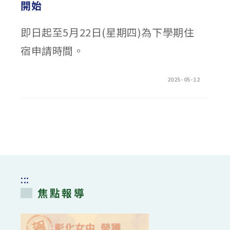
開始
即日起至5月22日(星期四)為下學期住
宿申請時間。
在
留言功能已關閉
2025-05-12
〈114
學
年
度
第
1
學
期
學
生
宿
舍
線
上
:::
申
請
焦點報導
開
始〉
中