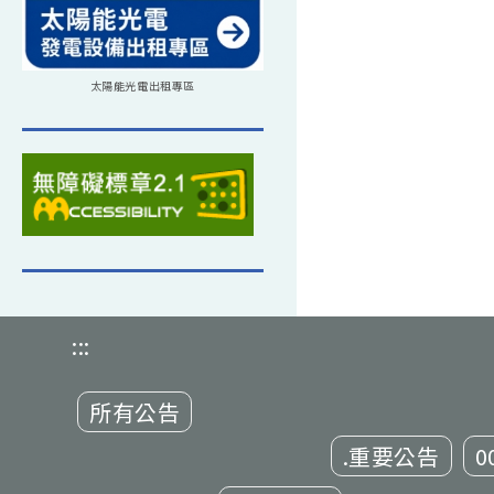
太陽能光電出租專區
:::
所有公告
.重要公告
0