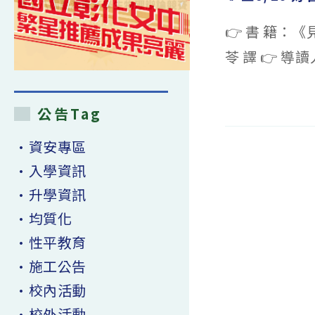
👉 書 籍：《
苓 譯 👉 導讀
在
留言功能已關閉
〈🐦‍⬛6/10
公告Tag
好
書
導
讀
•資安專區
《見
樹
•入學資訊
又
見
林》
•升學資訊
請
報
•均質化
名
同
學
•性平教育
準
時
參
•施工公告
加〉
中
•校內活動
•校外活動