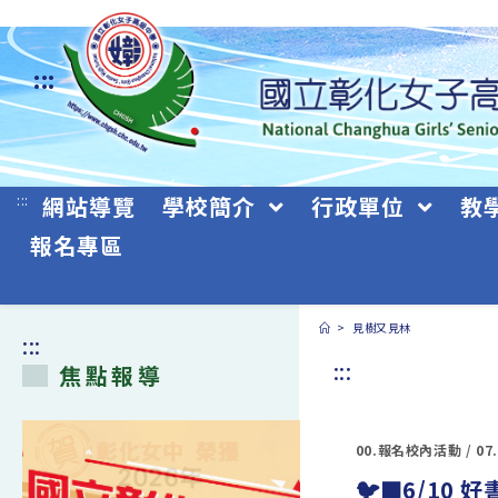
跳
轉
:::
至
主
要
:::
網站導覽
學校簡介
行政單位
教
內
報名專區
容
>
見樹又見林
:::
:::
焦點報導
00.報名校內活動
/
07
🐦‍⬛6/1