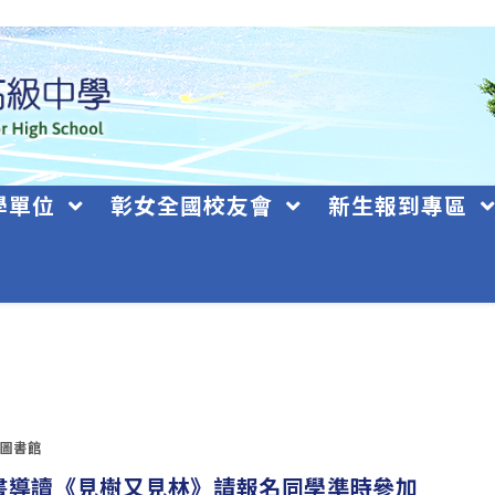
學單位
彰女全國校友會
新生報到專區
.圖書館
0 好書導讀《見樹又見林》請報名同學準時參加