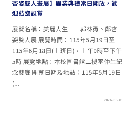
杏姿雙人畫展】畢業典禮當日開放，歡
迎蒞臨觀賞
展覽名稱：美麗人生——郭林勇、鄭杏
姿雙人展 展覽時間：115年5月19日至
115年6月18日(上班日)，上午9時至下午
5時 展覽地點：本校圖書館二樓李仲生紀
念藝廊 開幕日期及地點：115年5月19日
(...
在
留言功能已關閉
2026-06-01
〈🐦‍⬛5/19-
6/18【美
麗
人
生
–
郭
林
勇、