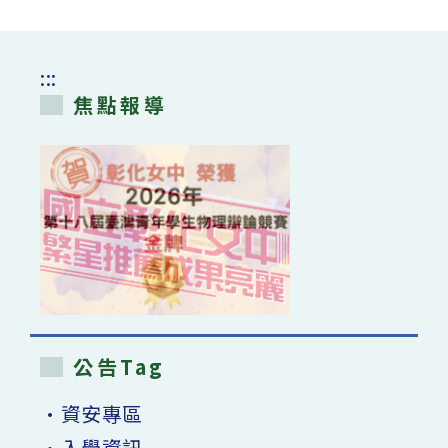
鄭
杏
姿
雙
人
:::
畫
展】
焦點報導
畢
業
典
禮
當
日
開
放，
歡
迎
蒞
臨
觀
賞〉
中
公告Tag
•資安專區
•入學資訊