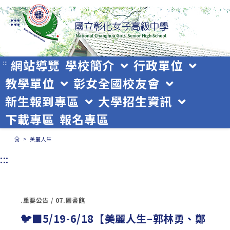
跳
:::
轉
至
主
網站導覽
學校簡介
行政單位
:::
教學單位
彰女全國校友會
要
新生報到專區
大學招生資訊
內
下載專區
報名專區
容
>
美麗人生
:::
.重要公告
/
07.圖書館
🐦‍⬛5/19-6/18【美麗人生–郭林勇、鄭