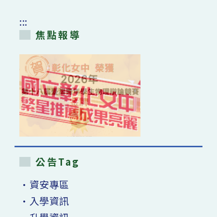
名
單、
座
:::
位
表】〉
焦點報導
中
公告Tag
•資安專區
•入學資訊