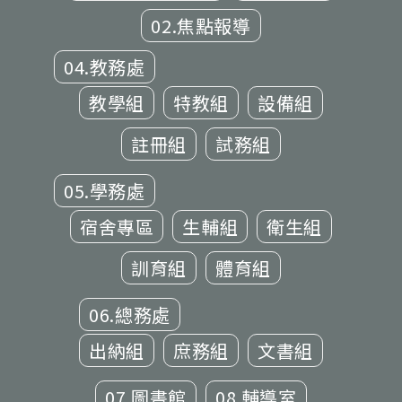
02.焦點報導
04.教務處
教學組
特教組
設備組
註冊組
試務組
05.學務處
宿舍專區
生輔組
衛生組
訓育組
體育組
06.總務處
出納組
庶務組
文書組
07.圖書館
08.輔導室