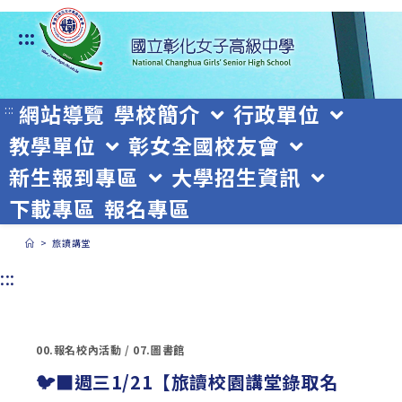
跳
:::
轉
至
主
網站導覽
學校簡介
行政單位
:::
教學單位
彰女全國校友會
要
新生報到專區
大學招生資訊
內
下載專區
報名專區
容
>
旅讀講堂
:::
00.報名校內活動
/
07.圖書館
🐦‍⬛週三1/21【旅讀校園講堂錄取名