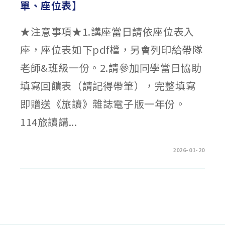
單、座位表】
★注意事項★1.講座當日請依座位表入
座，座位表如下pdf檔，另會列印給帶隊
老師&班級一份。2.請參加同學當日協助
填寫回饋表（請記得帶筆），完整填寫
即贈送《旅讀》雜誌電子版一年份。
114旅讀講...
在
留言功能已關閉
2026-01-20
〈🐦‍⬛
週
三
1/21【旅
讀
校
園
講
堂
錄
取