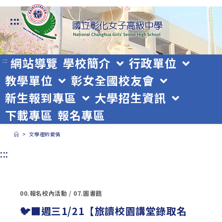
跳
:::
轉
至
主
網站導覽
學校簡介
行政單位
:::
教學單位
彰女全國校友會
要
新生報到專區
大學招生資訊
內
下載專區
報名專區
容
>
文學裡的愛情
:::
00.報名校內活動
/
07.圖書館
🐦‍⬛週三1/21【旅讀校園講堂錄取名