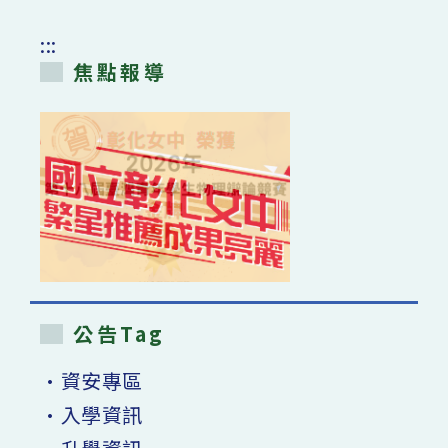
名
單、
座
:::
位
表】〉
焦點報導
中
公告Tag
•資安專區
•入學資訊