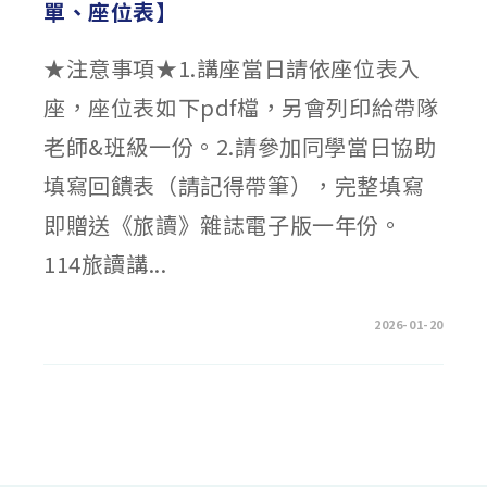
單、座位表】
★注意事項★1.講座當日請依座位表入
座，座位表如下pdf檔，另會列印給帶隊
老師&班級一份。2.請參加同學當日協助
填寫回饋表（請記得帶筆），完整填寫
即贈送《旅讀》雜誌電子版一年份。
114旅讀講...
在
留言功能已關閉
2026-01-20
〈🐦‍⬛
週
三
1/21【旅
讀
校
園
講
堂
錄
取