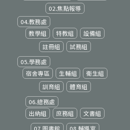
02.焦點報導
04.教務處
教學組
特教組
設備組
註冊組
試務組
05.學務處
宿舍專區
生輔組
衛生組
訓育組
體育組
06.總務處
出納組
庶務組
文書組
07.圖書館
08.輔導室