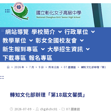
跳
:::
轉
至
主
網站導覽
學校簡介
行政單位
:::
教學單位
彰女全國校友會
要
新生報到專區
大學招生資訊
內
下載專區
報名專區
容
>
2026 年
>
7 月
>
9 日
>
所有公告
>
07.圖書館
>
轉知文化部辦理「第18屆
:::
轉知文化部辦理「第18屆文馨獎」
Post
Post
Post
2026-07-09
chgshchc01
07.圖書館