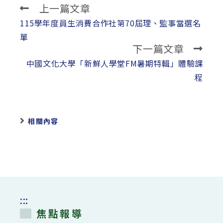
上一篇文章
Read
more
115學年度員生消費合作社第70屆理、監事當選名
articles
單
下一篇文章
中國文化大學「新鮮人學堂FM暑期特輯」體驗課
程
相關內容
:::
焦點報導