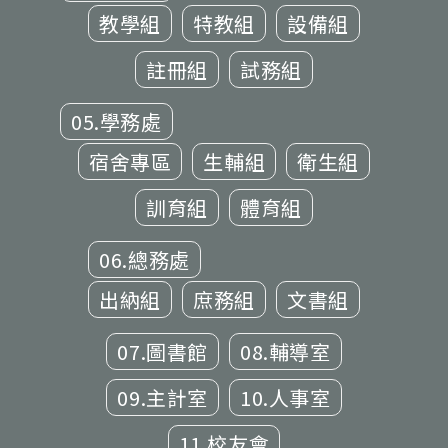
教學組
特教組
設備組
註冊組
試務組
05.學務處
宿舍專區
生輔組
衛生組
訓育組
體育組
06.總務處
出納組
庶務組
文書組
07.圖書館
08.輔導室
09.主計室
10.人事室
11.校友會