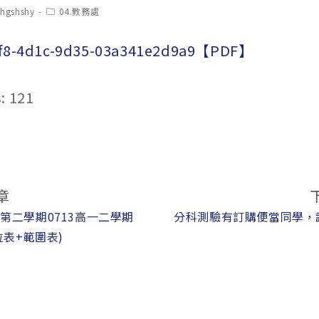
t
Post
chgshshy
04.教務處
hor:
category:
5f8-4d1c-9d35-03a341e2d9a9【PDF】
:
121
章
度第二學期0713高一二學期
分科測驗有訂購便當同學，
位表+範圍表)