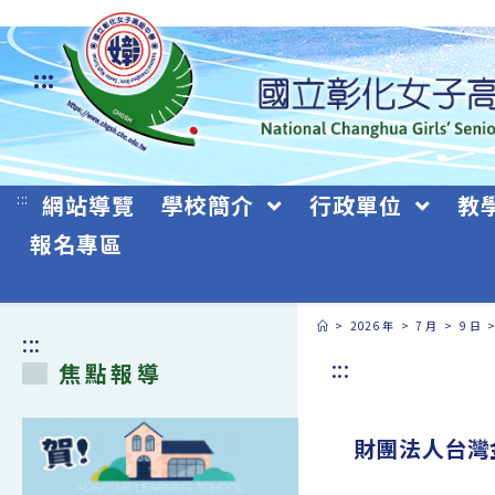
跳
轉
:::
至
主
要
:::
網站導覽
學校簡介
行政單位
教
內
報名專區
容
>
2026 年
>
7 月
>
9 日
:::
:::
焦點報導
財團法人台灣