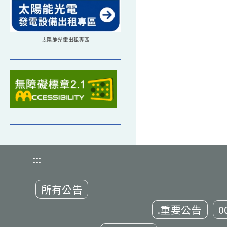
太陽能光電出租專區
:::
所有公告
.重要公告
0