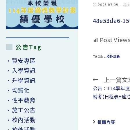
Post
Pos
2026-07-09
published:
aut
48e53da6-1
Post Views
公告Tag
TAGS:
..校外活動
•資安專區
•入學資訊
上一篇文
•升學資訊
Read
more
公告：114學年
•均質化
articles
補考(日程表+座
•性平教育
•施工公告
•校內活動
相關內容
•校外活動