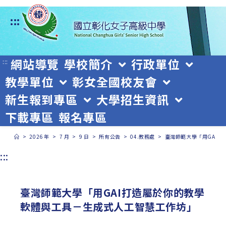
跳
:::
轉
至
主
網站導覽
學校簡介
行政單位
:::
教學單位
彰女全國校友會
要
新生報到專區
大學招生資訊
內
下載專區
報名專區
容
>
2026 年
>
7 月
>
9 日
>
所有公告
>
04.教務處
>
臺灣師範大學「用GAI
:::
臺灣師範大學「用GAI打造屬於你的教學
軟體與工具－生成式人工智慧工作坊」