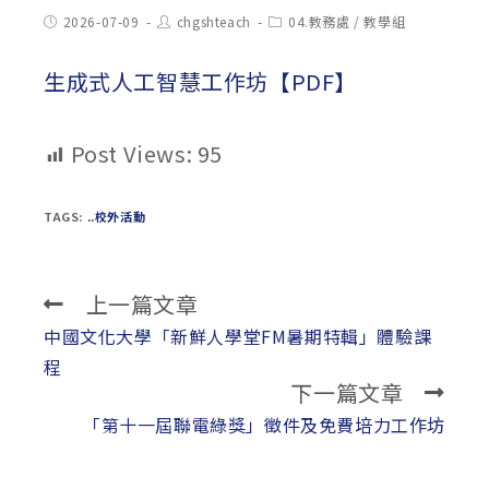
Post
Post
Post
2026-07-09
chgshteach
04.教務處
/
教學組
published:
author:
category:
生成式人工智慧工作坊【PDF】
Post Views:
95
TAGS:
..校外活動
上一篇文章
Read
more
中國文化大學「新鮮人學堂FM暑期特輯」體驗課
articles
程
下一篇文章
「第十一屆聯電綠獎」徵件及免費培力工作坊