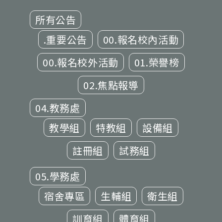
所有公告
.重要公告
00.報名校內活動
00.報名校外活動
01.榮譽榜
02.焦點報導
04.教務處
教學組
特教組
設備組
註冊組
試務組
05.學務處
宿舍專區
生輔組
衛生組
訓育組
體育組