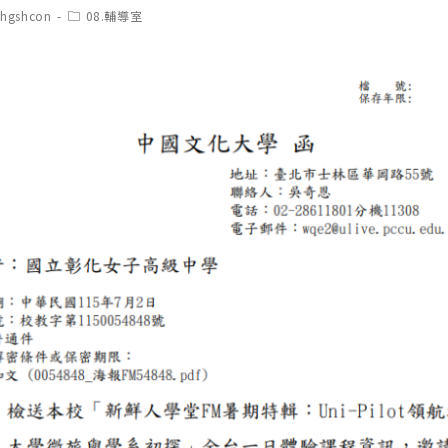
t
Post
chgshcon
08.輔導室
hor:
category: