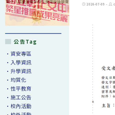
Post
Pos
2026-07-09
published:
aut
公告Tag
•資安專區
•入學資訊
•升學資訊
•均質化
•性平教育
•施工公告
•校內活動
•校外活動