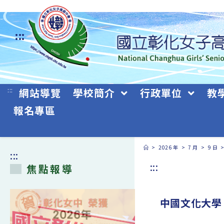
跳
轉
:::
至
主
要
:::
網站導覽
學校簡介
行政單位
教
內
報名專區
容
>
2026 年
>
7 月
>
9 日
:::
:::
焦點報導
中國文化大學