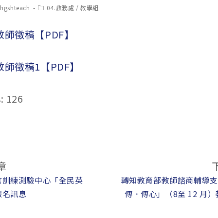
t
Post
chgshteach
04.教務處
/
教學組
hor:
category:
敬師徵稿【PDF】
敬師徵稿1【PDF】
:
126
章
言訓練測驗中心「全民英
轉知教育部教師諮商輔導支
報名訊息
傳．傳心」（8至 12 月