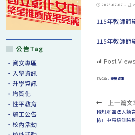
Post
Pos
2026-07-07
published:
aut
115年教師節
115年教師節
公告Tag
Post Views
•資安專區
•入學資訊
TAGS:
..競賽資訊
•升學資訊
•均質化
上一篇文
Read
•性平教育
more
轉知財團法人語
•施工公告
articles
檢」中高級測驗
•校內活動
•校外活動