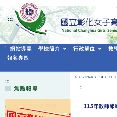
跳
轉
:::
至
主
要
:::
網站導覽
學校簡介
行政單位
教
內
報名專區
容
>
2026 年
>
7 月
>
7 日
:::
:::
焦點報導
115年教師