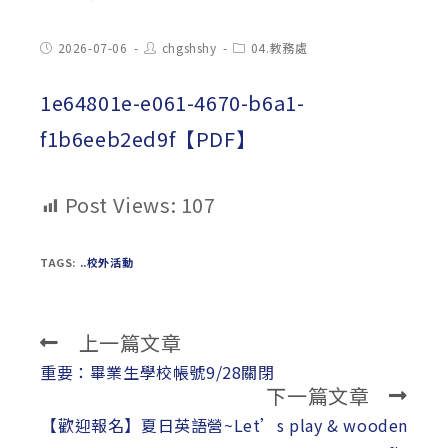
Post
Post
Post
2026-07-06
chgshshy
04.教務處
published:
author:
category:
1e64801e-e061-4670-b6a1-
f1b6eeb2ed9f【PDF】
Post Views:
107
TAGS:
..校外活動
上一篇文章
Read
more
重要：畢業生學校帳號9/28關閉
下一篇文章
articles
【歡迎報名】夏日英語營~Let’s play & wooden