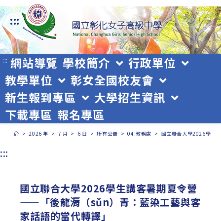
跳
:::
轉
至
主
網站導覽
學校簡介
行政單位
:::
教學單位
彰女全國校友會
要
新生報到專區
大學招生資訊
內
下載專區
報名專區
容
>
2026 年
>
7 月
>
6 日
>
所有公告
>
04.教務處
>
國立聯合大學2026學生
:::
國立聯合大學2026學生講客暑期夏令營
——「後龍漘（sǔn）青：藍染工藝與客
家話語的當代轉譯」