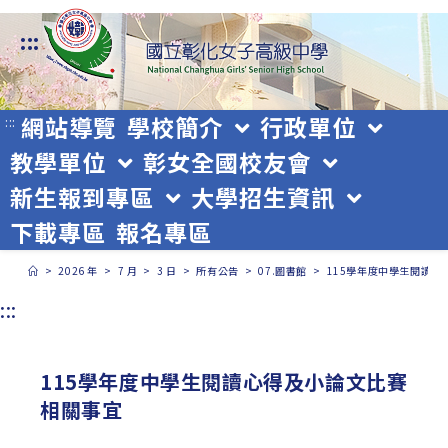
跳
:::
轉
至
主
網站導覽
學校簡介
行政單位
:::
教學單位
彰女全國校友會
要
新生報到專區
大學招生資訊
內
下載專區
報名專區
容
>
2026 年
>
7 月
>
3 日
>
所有公告
>
07.圖書館
>
115學年度中學生閱讀心
:::
115學年度中學生閱讀心得及小論文比賽
相關事宜