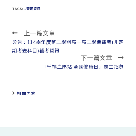
TAGS:
..競賽資訊
上一篇文章
Read
more
公告：114學年度第二學期高一高二學期補考(非定
articles
期考查科目)補考資訊
下一篇文章
「千禧血壓站 全國健康日」志工招募
相關內容