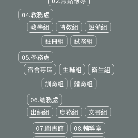
02.焦點報導
04.教務處
教學組
特教組
設備組
註冊組
試務組
05.學務處
宿舍專區
生輔組
衛生組
訓育組
體育組
06.總務處
出納組
庶務組
文書組
07.圖書館
08.輔導室