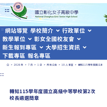
跳
:::
轉
至
主
網站導覽
學校簡介
行政單位
:::
教學單位
彰女全國校友會
要
新生報到專區
大學招生資訊
內
下載專區
報名專區
容
>
2026 年
>
7 月
>
1 日
>
所有公告
>
10.人事室
>
轉知115學年度國立高級
:::
轉知115學年度國立高級中等學校第2次
校長遴選簡章