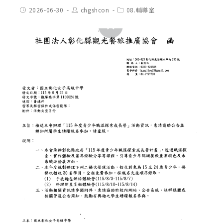
Post
Post
Post
2026-06-30
chgshcon
08.輔導室
published:
author:
category: