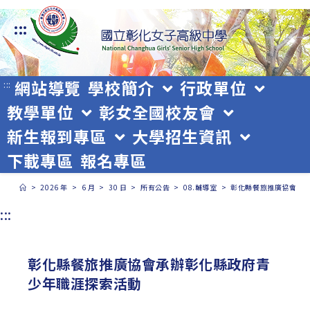
跳
:::
轉
至
主
網站導覽
學校簡介
行政單位
:::
教學單位
彰女全國校友會
要
新生報到專區
大學招生資訊
內
下載專區
報名專區
容
>
2026 年
>
6 月
>
30 日
>
所有公告
>
08.輔導室
>
彰化縣餐旅推廣協會承
:::
彰化縣餐旅推廣協會承辦彰化縣政府青
少年職涯探索活動