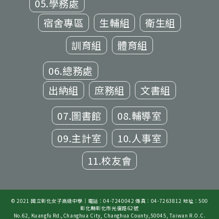
05.學務處
宿舍專區
生輔組
衛生組
訓育組
體育組
06.總務處
出納組
庶務組
文書組
07.圖書館
08.輔導室
09.主計室
10.人事室
11.校友會
© 2021 國立彰化女子高級中學｜電話：04-7240042 傳真：04-7263812 地址：500
彰化縣彰化市光復路62號
No.62, Kuangfu Rd.,Changhua City, Changhua County,50045, Taiwan R.O.C.