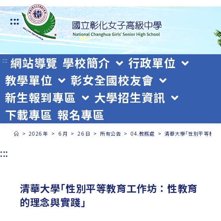
跳
:::
轉
至
主
網站導覽
學校簡介
行政單位
:::
教學單位
彰女全國校友會
要
新生報到專區
大學招生資訊
內
下載專區
報名專區
容
>
2026 年
>
6 月
>
26 日
>
所有公告
>
04.教務處
>
清華大學｢性別平等教育
:::
清華大學｢性別平等教育工作坊：性教育
的理念與實踐｣