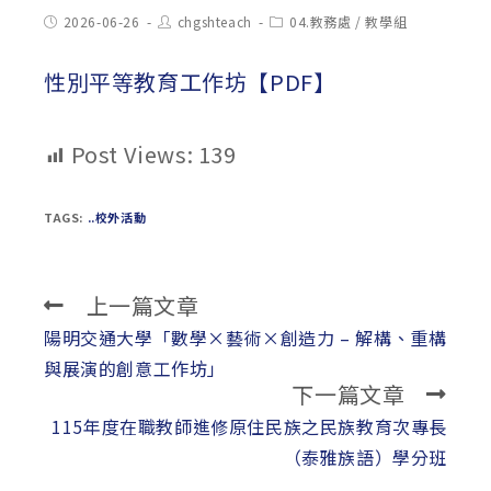
Post
Post
Post
2026-06-26
chgshteach
04.教務處
/
教學組
published:
author:
category:
性別平等教育工作坊【PDF】
Post Views:
139
TAGS:
..校外活動
上一篇文章
Read
more
陽明交通大學「數學×藝術×創造力 – 解構、重構
articles
與展演的創意工作坊」
下一篇文章
115年度在職教師進修原住民族之民族教育次專長
（泰雅族語）學分班