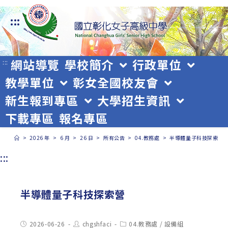
跳
:::
轉
至
主
網站導覽
學校簡介
行政單位
:::
教學單位
彰女全國校友會
要
新生報到專區
大學招生資訊
內
下載專區
報名專區
容
>
2026 年
>
6 月
>
26 日
>
所有公告
>
04.教務處
>
半導體量子科技探索營
:::
半導體量子科技探索營
Post
Post
Post
2026-06-26
chgshfaci
04.教務處
/
設備組