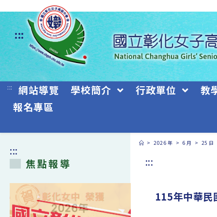
跳
轉
:::
至
主
要
:::
網站導覽
學校簡介
行政單位
教
內
報名專區
容
>
2026 年
>
6 月
>
25 日
:::
:::
焦點報導
115年中華