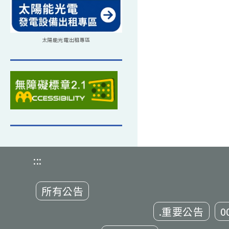
太陽能光電出租專區
:::
所有公告
.重要公告
0