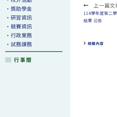
上一篇文
Read
•獎助學金
more
114學年度第二
•研習資訊
articles
結果 公告
•競賽資訊
•行政業務
•試務課務
相關內容
行事曆