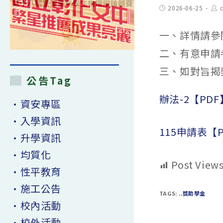
Post
Pos
2026-06-25
c
published:
aut
一、詳情請參
二、有意申請
三、如對旨揭獎
公告Tag
辦法-2【PDF
•資安專區
•入學資訊
115申請表【
•升學資訊
•均質化
Post Views
•性平教育
•施工公告
TAGS:
..獎助學金
•校內活動
•校外活動