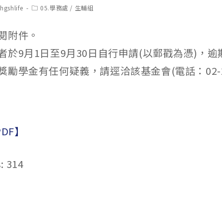
t
Post
hgshlife
05.學務處
/
生輔組
hor:
category:
閱附件。
者於9月1日至9月30日自行申請(以郵戳為憑)，
勵學金有任何疑義，請逕洽該基金會(電話：02-233
】
PDF】
:
314