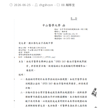
Post
Post
Post
2026-06-25
chgshcon
08.輔導室
published:
author:
category: