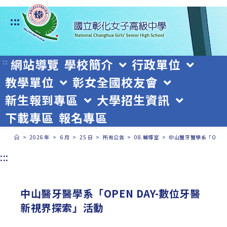
跳
:::
轉
至
主
網站導覽
學校簡介
行政單位
:::
教學單位
彰女全國校友會
要
新生報到專區
大學招生資訊
內
下載專區
報名專區
容
>
2026 年
>
6 月
>
25 日
>
所有公告
>
08.輔導室
>
中山醫牙醫學系「OPEN
:::
中山醫牙醫學系「OPEN DAY-數位牙醫
新視界探索」活動