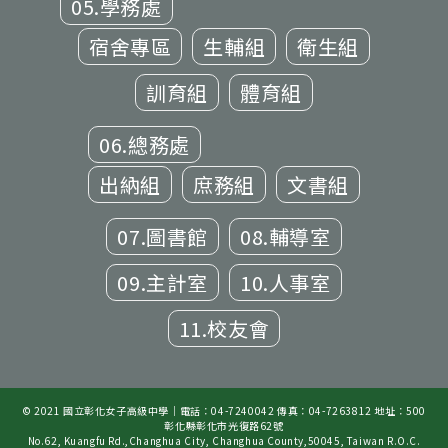
05.學務處
宿舍專區
生輔組
衛生組
訓育組
體育組
06.總務處
出納組
庶務組
文書組
07.圖書館
08.輔導室
09.主計室
10.人事室
11.校友會
© 2021 國立彰化女子高級中學｜電話：04-7240042 傳真：04-7263812 地址：500
彰化縣彰化市光復路62號
No.62, Kuangfu Rd.,Changhua City, Changhua County,50045, Taiwan R.O.C.