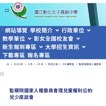
跳
:::
轉
至
主
網站導覽
學校簡介
行政單位
:::
教學單位
彰女全國校友會
要
新生報到專區
大學招生資訊
內
下載專區
報名專區
容
>
2026 年
>
6 月
>
24 日
>
所有公告
>
08.輔導室
>
監察院國家人權委員會
:::
監察院國家人權委員會理兒童權利公約
兒少座談會