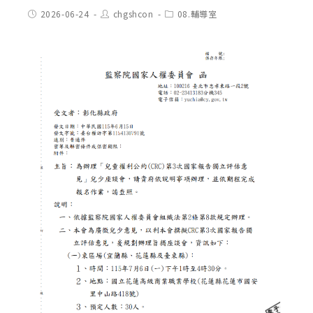
Post
Post
Post
2026-06-24
chgshcon
08.輔導室
published:
author:
category: